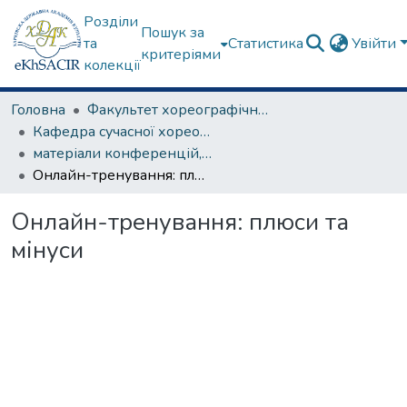
Розділи
Пошук за
та
Статистика
Увійти
критеріями
колекції
Головна
Факультет хореографічного мистецтва
Кафедра сучасної хореографії та спортивно-оздоровчих технологій
матеріали конференцій, семінарів, круглих столів та ін.
Онлайн-тренування: плюси та мінуси
Онлайн-тренування: плюси та
мінуси