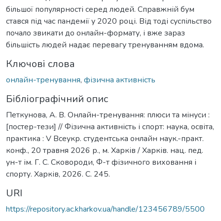
більшої популярності серед людей. Справжній бум
стався під час пандемії у 2020 році. Від тоді суспільство
почало звикати до онлайн-формату, і вже зараз
більшість людей надає перевагу тренуванням вдома.
Ключові слова
онлайн-тренування
,
фізична активність
Бібліографічний опис
Петкунова, А. В. Онлайн-тренування: плюси та мінуси :
[постер-тези] // Фізична активність і спорт: наука, освіта,
практика : V Всеукр. студентська онлайн наук.-практ.
конф., 20 травня 2026 р., м. Харків / Харків. нац. пед.
ун-т ім. Г. С. Сковороди, Ф-т фізичного виховання і
спорту. Харків, 2026. С. 245.
URI
https://repository.ac.kharkov.ua/handle/123456789/5500