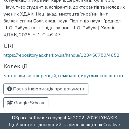
комунікацій України, Харків. держ. акад. культури,
Наук. т-во студентів, аспірантів, докторантів та молодих
учених ХДАК, Нац. акад. мистецтв України, Ін-т
балканістики Болг. акад. наук, Пол. т-во наук ; [редкол.:
Н. О. Рябуха та ін. ; відп. за вип. Н. О. Рябуха]. Харків :
ХДАК, 2025. Ч. 1. С. 46-47.
URI
https://repository.ac.kharkov.ua/handle/123456789/4652
Колекції
матеріали конференцій, семінарів, круглих столів та ін.
Повна інформація про документ
Google Scholar
DSpace software
copyright © 2002-2026
LYRASIS
Цей контент доступний на умовах ліцензії
Creative