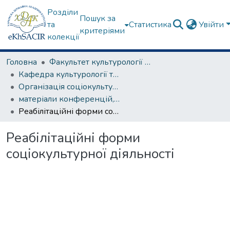
Розділи
Пошук за
та
Статистика
Увійти
критеріями
колекції
Головна
Факультет культурології та соціальних комунікацій
Кафедра культурології та музеєзнавства
Організація соціокультурної діяльності
матеріали конференцій, семінарів, круглих столів та ін.
Реабілітаційні форми соціокультурної діяльності
Реабілітаційні форми
соціокультурної діяльності