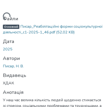
житься...
Файли
Писар_Реабілітаційні форми соціокультурної
Основний
діяльності_c1-2025-1_46.pdf
(52,02 KB)
Дата
2025
Автори
Писар, Н. В.
Видавець
ХДАК
Анотація
У наш час велика кількість людей щоденно стикається
зі стресом, соціальними проблемами та труднощами, а