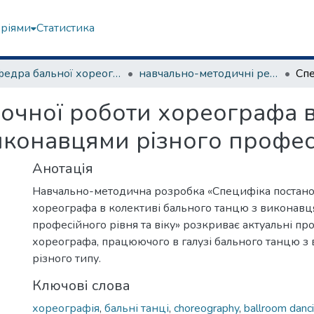
еріями
Статистика
Кафедра бальної хореографії
навчально-методичні рекомендації, програми дисциплін
очної роботи хореографа в
конавцями різного професі
Анотація
Навчально-методична розробка «Специфіка постано
хореографа в колективі бального танцю з виконавц
професійного рівня та віку» розкриває актуальні п
хореографа, працюючого в галузі бального танцю з
різного типу.
Ключові слова
хореографія
,
бальні танці
,
choreography
,
ballroom danc