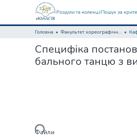
Розділи та колекції
Пошук за крит
Головна
Факультет хореографічного мистецтва
Специфіка постанов
бального танцю з ви
Вантажиться...
Файли