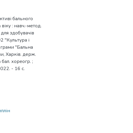
ктиві бального
іку : навч.-метод.
 для здобувачів
02 "Культура і
рограми "Бальна
и, Харків. держ.
 бал. хореогр. ;
22. - 16 с.
8
иплін