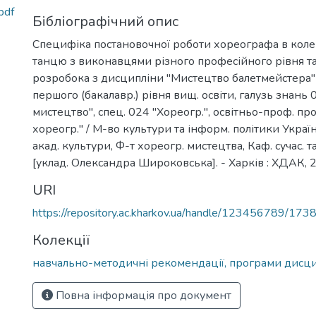
pdf
Бібліографічний опис
Специфіка постановочної роботи хореографа в коле
танцю з виконавцями різного професійного рівня та в
розробока з дисципліни "Мистецтво балетмейстера"
першого (бакалавр.) рівня вищ. освіти, галузь знань 
мистецтво", спец. 024 "Хореогр.", освітньо-проф. п
хореогр." / М-во культури та інформ. політики Україн
акад. культури, Ф-т хореогр. мистецтва, Каф. сучас. та
[уклад. Олександра Широковська]. - Харків : ХДАК, 20
URI
https://repository.ac.kharkov.ua/handle/123456789/173
Колекції
навчально-методичні рекомендації, програми дисц
Повна інформація про документ