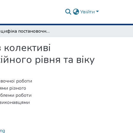
Увійти
Специфіка постановочної роботи хореографа в колективі бального танцю з виконавцями різного професійного рівня та віку
 колективі
йного рівня та віку
вочної роботи
ями різного
роблеми роботи
 виконавцями
ing