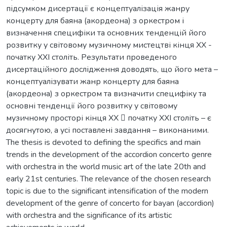
підсумком дисертації є концептуалізація жанру
концерту для баяна (акордеона) з оркестром і
визначення специфіки та основних тенденцій його
розвитку у світовому музичному мистецтві кінця ХХ -
початку ХХІ століть. Результати проведеного
дисертаційного дослідження доводять, що його мета –
концептуалізувати жанр концерту для баяна
(акордеона) з оркестром та визначити специфіку та
основні тенденції його розвитку у світовому
музичному просторі кінця ХХ  початку ХХІ століть – є
досягнутою, а усі поставлені завдання – виконаними.
The thesis is devoted to defining the specifics and main
trends in the development of the accordion concerto genre
with orchestra in the world music art of the late 20th and
early 21st centuries. The relevance of the chosen research
topic is due to the significant intensification of the modern
development of the genre of concerto for bayan (accordion)
with orchestra and the significance of its artistic