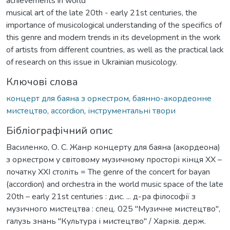
achievements in world
musical art of the late 20th - early 21st centuries, the
importance of musicological understanding of the specifics of
this genre and modern trends in its development in the work
of artists from different countries, as well as the practical lack
of research on this issue in Ukrainian musicology.
Ключові слова
концерт для баяна з оркестром
,
баянно-акордеонне
мистецтво
,
accordion
,
інструментальні твори
Бібліографічний опис
Василенко, О. С. Жанр концерту для баяна (акордеона)
з оркестром у світовому музичному просторі кінця ХХ –
початку ХХІ століть = The genre of the concert for bayan
(accordion) and orchestra in the world music space of the late
20th – early 21st centuries : дис. ... д-ра філософії з
музичного мистецтва : спец. 025 "Музичне мистецтво",
галузь знань "Культура і мистецтво" / Харків. держ.