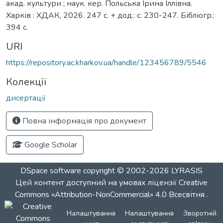
акад. культури ; наук. кер. Польська Ірина Іллівна.
Харків : ХДАК, 2026. 247 с. + дод.: с. 230-247. Бібліогр.:
394 с.
URI
https://repository.ac.kharkov.ua/handle/123456789/5546
Колекції
дисертації
Повна інформація про документ
Google Scholar
DSpace software
copyright © 2002-2026
LYRASIS
Цей контент доступний на умовах ліцензії
Creative
Commons «Attribution-NonCommercial» 4.0 Всесвітня
.
Налаштування
Налаштування
Зворотній