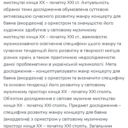
мистецтві кінця ХХ – початку ХХІ ст. Актуальність
обраної теми дослідження обумовлена суттєвою
активізацією сучасного розвитку жанру концерту для
баяна (акордеона) з оркестром та значущістю його
художніх здобутків у світовому музичному
мистецтві кінця ХХ – початку ХХІ ст., важливістю
музикознавчого осягнення специфіки цього жанру та
сучасних тенденцій його розвитку в творчості митців
різних країн, а також практичною недослідженістю
даної проблематики в українській музикології. Мета
дослідження – концептуалізувати жанр концерту для
баяна (акордеона) з оркестром та визначити специфіку
та основні тенденції його розвитку у світовому
музичному просторі кінця ХХ - початку ХХІ століть.
Об’єктом дослідження є світове музичне мистецтво
кінця ХХ - початку ХХІ століть. Предмет дослідження –
специфіка розвитку жанру концерту для баяна
(акордеона) з оркестром у світовому музичному
просторі кінця ХХ – початку ХХІ століть. Загальним