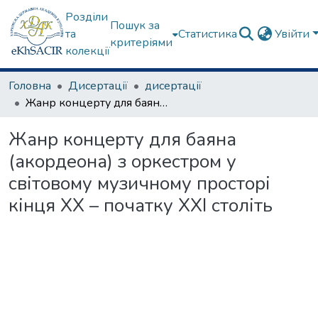
Розділи
Пошук за
та
Статистика
Увійти
критеріями
колекції
Головна
Дисертації
дисертації
Жанр концерту для баяна (акордеона) з оркестром у світовому музичному просторі кінця ХХ – початку ХХІ століть
Жанр концерту для баяна
(акордеона) з оркестром у
світовому музичному просторі
кінця ХХ – початку ХХІ століть