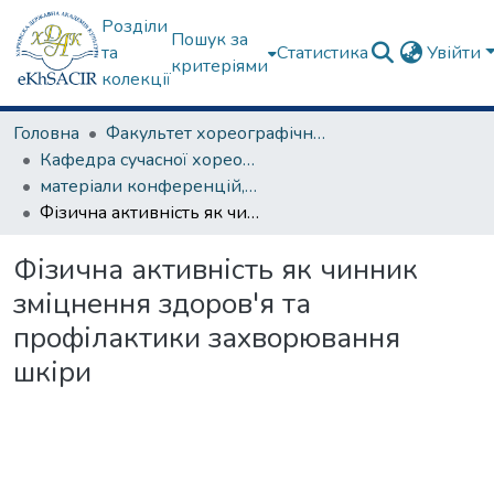
Розділи
Пошук за
та
Статистика
Увійти
критеріями
колекції
Головна
Факультет хореографічного мистецтва
Кафедра сучасної хореографії та спортивно-оздоровчих технологій
матеріали конференцій, семінарів, круглих столів та ін.
Фізична активність як чинник зміцнення здоров'я та профілактики захворювання шкіри
Фізична активність як чинник
зміцнення здоров'я та
профілактики захворювання
шкіри