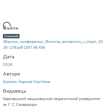
ажиться...
Файли
Основний
Збірник_конференції_Фізична_активність_і_спорт_20
26-238.pdf
(287,56 KB)
Дата
2026
Автори
Бровко, Карина Сергіївна
Видавець
Харківський національний педагогічний університет
ім. Г. С. Сковороди