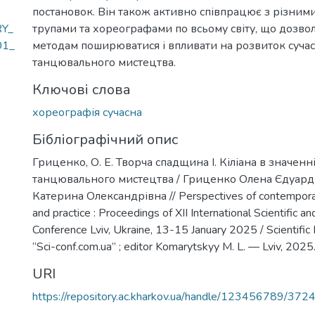
постановок. Він також активно співпрацює з різним
Y_
трупами та хореографами по всьому світу, що дозвол
01_
методам поширюватися і впливати на розвиток суча
танцювального мистецтва.
Ключові слова
хореографія сучасна
Бібліографічний опис
Гриценко, О. Е. Творча спадщина І. Кіліана в значенн
танцювального мистецтва / Гриценко Олена Єдуард
Катерина Олександрівна // Perspectives of contemporar
and practice : Proceedings of XII International Scientific an
Conference Lviv, Ukraine, 13-15 January 2025 / Scientific
“Sci-conf.com.ua” ; editor Komarytskyy M. L. — Lviv, 202
URI
https://repository.ac.kharkov.ua/handle/123456789/372