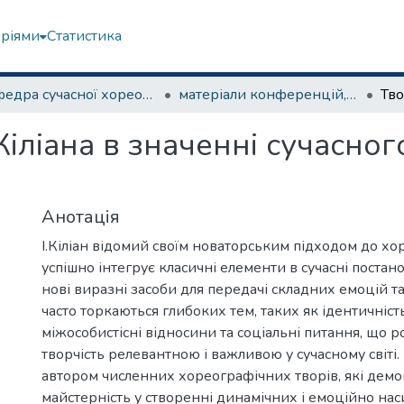
еріями
Статистика
Кафедра сучасної хореографії та спортивно-оздоровчих технологій
матеріали конференцій, семінарів, круглих столів та ін.
Кіліана в значенні сучасно
Анотація
І.Кіліан відомий своїм новаторським підходом до хор
успішно інтегрує класичні елементи в сучасні поста
нові виразні засоби для передачі складних емоцій та
часто торкаються глибоких тем, таких як ідентичність
міжособистісні відносини та соціальні питання, що р
творчість релевантною і важливою у сучасному світі. К
автором численних хореографічних творів, які дем
майстерність у створенні динамічних і емоційно на