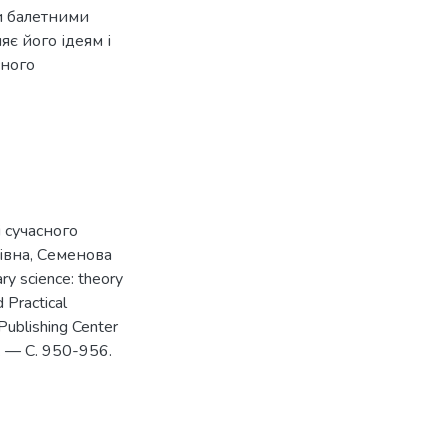
и балетними
яє його ідеям і
сного
і сучасного
івна, Семенова
y science: theory
d Practical
 Publishing Center
5. — С. 950-956.
4