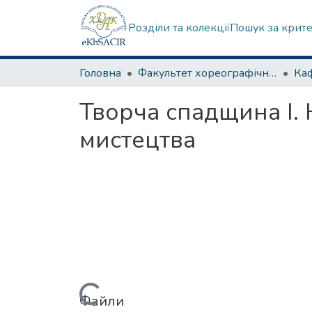
Розділи та колекції
Пошук за крит
Головна
Факультет хореографічного мистецтва
Творча спадщина І. 
мистецтва
Файли