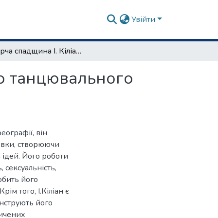
Увійти
Творча спадщина І. Кіліана в значенні сучасного танцювального мистецтва
го танцювального
еографії, він
новки, створюючи
 ідей. Його роботи
, сексуальність,
обить його
рім того, І.Кіліан є
онструють його
сичених