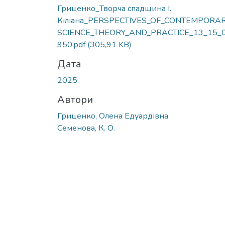
Вантажиться...
Гриценко_Творча спадщина І.
Кіліана_PERSPECTIVES_OF_CONTEMPORAR
SCIENCE_THEORY_AND_PRACTICE_13_15_
950.pdf
(305,91 KB)
Дата
2025
Автори
Гриценко, Олена Едуардівна
Семенова, К. О.