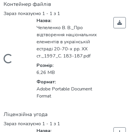
Контейнер файлів
Зараз показуємо
1 - 1 з 1
Назва:
Чепеленко В. В._Про
відтворення національних
елементів в українській
естраді 20-70-х рр. ХХ
ст._1997_С. 183-187.pdf
Вантажиться...
Розмір:
6,26 MB
Формат:
Adobe Portable Document
Format
Ліцензійна угода
Зараз показуємо
1 - 1 з 1
Назва: