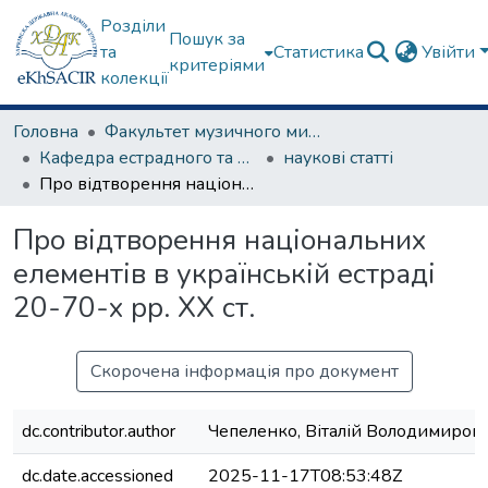
Розділи
Пошук за
та
Статистика
Увійти
критеріями
колекції
Головна
Факультет музичного мистецтва
Кафедра естрадного та народного співу
наукові статті
Про відтворення національних елементів в українській естраді 20-70-х рр. ХХ ст.
Про відтворення національних
елементів в українській естраді
20-70-х рр. ХХ ст.
Скорочена інформація про документ
dc.contributor.author
Чепеленко, Віталій Володимиров
dc.date.accessioned
2025-11-17T08:53:48Z