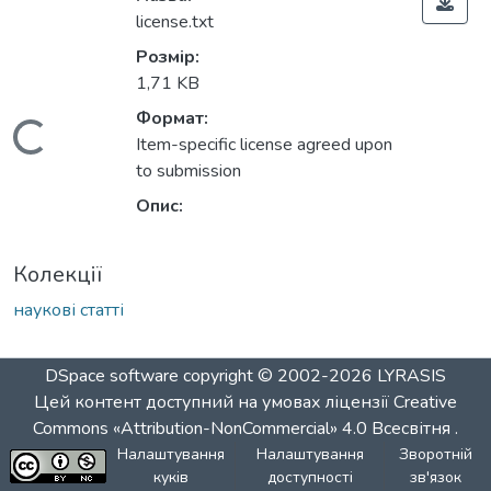
license.txt
Розмір:
1,71 KB
Формат:
Вантажиться...
Item-specific license agreed upon
to submission
Опис:
Колекції
наукові статті
DSpace software
copyright © 2002-2026
LYRASIS
Цей контент доступний на умовах ліцензії
Creative
Commons «Attribution-NonCommercial» 4.0 Всесвітня
.
Налаштування
Налаштування
Зворотній
куків
доступності
зв'язок