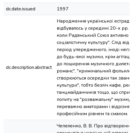
dc.date.issued
1997
Народження української естрадн
відбувалось у середині 20-х рр. н
коли Радянський Союз активно бу
соціалістичну культуру". Слід від
період упередженого, іноді нега
до будь-якої музики, крім агітаці
до поширення музичного дилета
dc.description.abstract
романс", "кримінальний фольклор"
створюються осередки так званої
культури", тобто безліч кафе, рест
танцмайданчиків тощо, що спри
попиту на "розважальну" музику,
переважно аматорами і відрізня
професійним рівнем та смаком.
Чепеленко, В. В. Про відтворенн