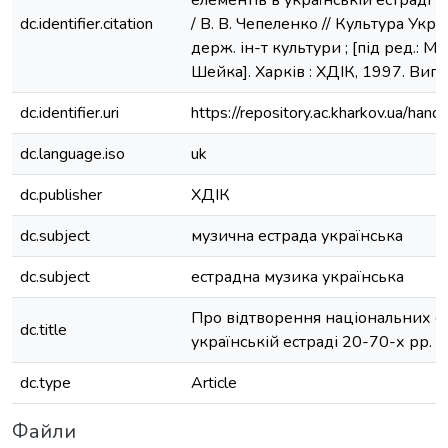
елементів в українській естраді 2
dc.identifier.citation
/ В. В. Чепеленко // Культура України
держ. ін-т культури ; [під ред.: М.
Шейка]. Харків : ХДІК, 1997. Вип. 
dc.identifier.uri
https://repository.ac.kharkov.ua/h
dc.language.iso
uk
dc.publisher
ХДІК
dc.subject
музична естрада українська
dc.subject
естрадна музика українська
Про відтворення національних е
dc.title
українській естраді 20-70-х рр. ХХ
dc.type
Article
Файли