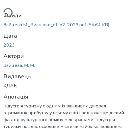
ься...
Файли
Зайцева М._Виставки_c1-p2-2023.pdf
(54,64 KB)
Дата
2023
Автори
Зайцева, М. М.
Видавець
ХДАК
Анотація
Індустрія туризму є одним із важливих джерел
отримання прибутку у всьому світі і водночас це дієвий
фактор культурного обміну між країнами. Індустрія
туризму посідає особливе місце як найбільш поширена