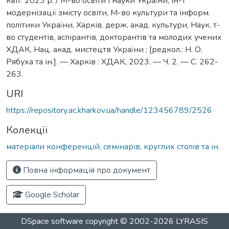
квіт. 2023 р. / М-во освіти і науки України, Ін-т
модернізації змісту освіти, М-во культури та інформ.
політики України, Харків. держ. акад. культури, Наук. т-
во студентів, аспірантів, докторантів та молодих учених
ХДАК, Нац. акад. мистецтв України ; [редкол.: Н. О.
Рябуха та ін.]. — Харків : ХДАК, 2023. — Ч. 2. — С. 262-
263.
URI
https://repository.ac.kharkov.ua/handle/123456789/2526
Колекції
матеріали конференцій, семінарів, круглих столів та ін.
Повна інформація про документ
Google Scholar
DSpace software
copyright © 2002-2026
LYRASIS