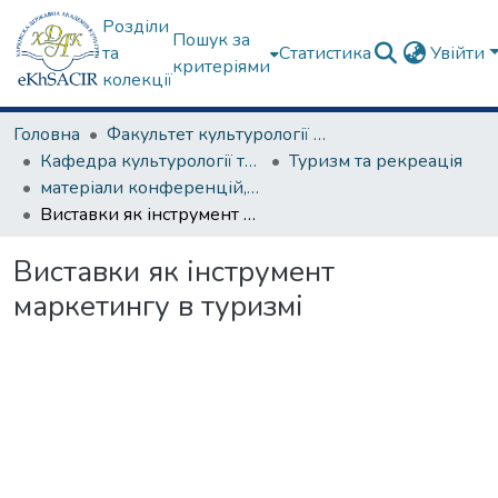
Розділи
Пошук за
та
Статистика
Увійти
критеріями
колекції
Головна
Факультет культурології та соціальних комунікацій
Кафедра культурології та музеєзнавства
Туризм та рекреація
матеріали конференцій, семінарів, круглих столів та ін.
Виставки як інструмент маркетингу в туризмі
Виставки як інструмент
маркетингу в туризмі