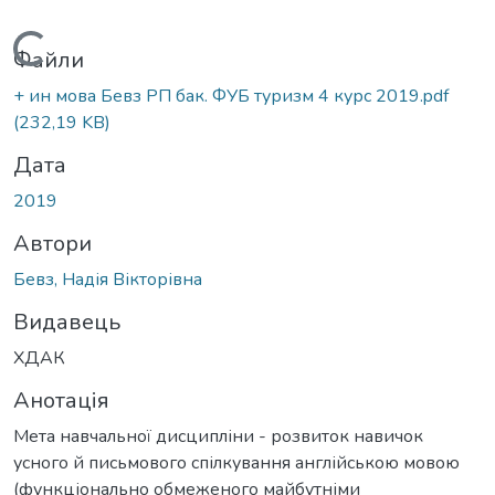
Вантажиться...
Файли
+ ин мова Бевз РП бак. ФУБ туризм 4 курс 2019.pdf
(232,19 KB)
Дата
2019
Автори
Бевз, Надія Вікторівна
Видавець
ХДАК
Анотація
Мета навчальної дисципліни - розвиток навичок
усного й письмового спілкування англійською мовою
(функціонально обмеженого майбутніми