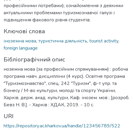
професійними потребами); ознайомлення з деякими
актуальними проблемами туризмознавчої галузі і
підвищення фахового рівня студентів.
Ключові слова
іноземна мова
,
туристична діяльність, tourist activity
,
foreign language
Бібліографічний опис
ноземна мова (за професійним спрямуванням) : робоча
програма навч. дисципліни (4 курс). Освітня програма
"Туризмознавство", спец. 242 "Туризм", ф-т упр. та
бізнесу / М-во культури, молоді та спорту України,
Харків. держ. акад. культури, Каф. інозем. мов ; [розроб.
Бевз Н. В.]. - Харків : ХДАК, 2019. - 10 с.
URI
https://repository.ac.kharkov.ua/handle/123456789/522