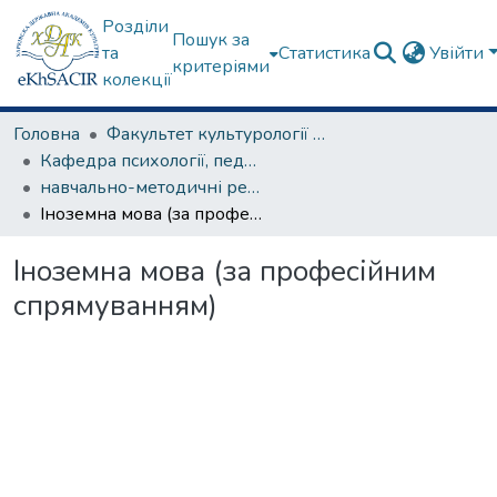
Розділи
Пошук за
та
Статистика
Увійти
критеріями
колекції
Головна
Факультет культурології та соціальних комунікацій
Кафедра психології, педагогіки та філології
навчально-методичні рекомендації, програми дисциплін
Іноземна мова (за професійним спрямуванням)
Іноземна мова (за професійним
спрямуванням)