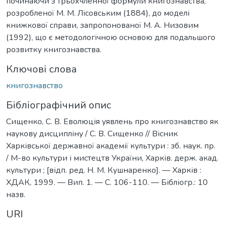
починаючи з трьохчленної формули книгознавства,
розробленої М. М. Лісовським (1884), до моделі
книжкової справи, запропонованої М. А. Низовим
(1992), що є методологічною основою для подальшого
розвитку книгознавства.
Ключові слова
книгознавство
Бібліографічний опис
Сищенко, С. В. Еволюція уявлень про книгознавство як
наукову дисципліну / С. В. Сищенко // Вісник
Харківської державної академії культури : зб. наук. пр.
/ М-во культури і мистецтв України, Харків. держ. акад.
культури ; [відп. ред. Н. М. Кушнаренко]. — Харків :
ХДАК, 1999. — Вип. 1. — С. 106-110. — Бібліогр.: 10
назв.
URI