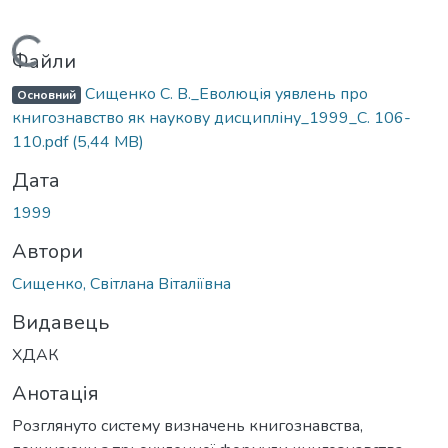
Вантажиться...
Файли
Сищенко С. В._Еволюція уявлень про
Основний
книгознавство як наукову дисципліну_1999_С. 106-
110.pdf
(5,44 MB)
Дата
1999
Автори
Сищенко, Світлана Віталіївна
Видавець
ХДАК
Анотація
Розглянуто систему визначень книгознавства,