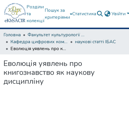
Розділи
Пошук за
та
Статистика
Увійти
критеріями
колекції
Головна
Факультет культурології та соціальних комунікацій
Кафедра цифрових комунікацій та інформаційних технологій
наукові статті ІБАС
Еволюція уявлень про книгознавство як наукову дисципліну
Еволюція уявлень про
книгознавство як наукову
дисципліну