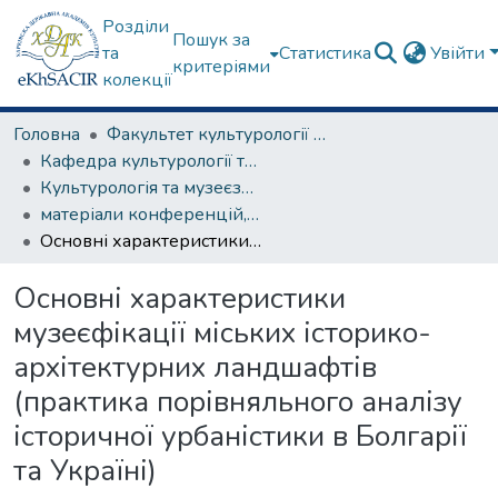
Розділи
Пошук за
та
Статистика
Увійти
критеріями
колекції
Головна
Факультет культурології та соціальних комунікацій
Кафедра культурології та музеєзнавства
Культурологія та музеєзнавство
матеріали конференцій, семінарів, круглих столів та ін.
Основні характеристики музеєфікації міських історико-архітектурних ландшафтів (практика порівняльного аналізу історичної урбаністики в Болгарії та Україні)
Основні характеристики
музеєфікації міських історико-
архітектурних ландшафтів
(практика порівняльного аналізу
історичної урбаністики в Болгарії
та Україні)