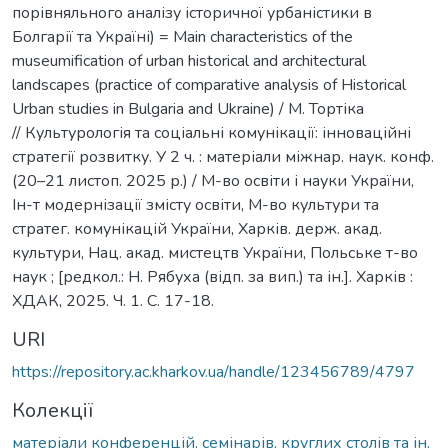
порівняльного аналізу історичної урбаністики в
Болгарії та Україні) = Main characteristics of the
museumification of urban historical and architectural
landscapes (practice of comparative analysis of Historical
Urban studies in Bulgaria and Ukraine) / М. Тортіка
// Культурологія та соціальні комунікації: інноваційні
стратегії розвитку. У 2 ч. : матеріали міжнар. наук. конф.
(20–21 листоп. 2025 р.) / М-во освіти і науки України,
Ін-т модернізації змісту освіти, М-во культури та
стратег. комунікацій України, Харків. держ. акад.
культури, Нац. акад. мистецтв України, Польське т-во
наук ; [редкол.: Н. Рябуха (відп. за вип.) та ін.]. Харків :
ХДАК, 2025. Ч. 1. С. 17-18.
URI
https://repository.ac.kharkov.ua/handle/123456789/4797
Колекції
матеріали конференцій, семінарів, круглих столів та ін.