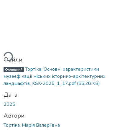
ться...
Файли
Тортіка_Основні характеристики
Основний
музеєфікації міських історико-архітектурних
ландшафтів_KSK-2025_1_17.pdf
(55,28 KB)
Дата
2025
Автори
Тортіка, Марія Валеріївна