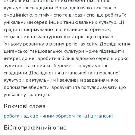
є яскравим і багатогранним елементом світової
культурної спадщини. Вони відзначаються своєю
емоційністю, ритмічністю та виразністю, що робить їх
унікальними серед інших танцювальних культур. Ці
традиції формувалися під впливом історичних,
соціальних та культурних факторів, що сприяло
їхньому розвитку в різних регіонах світу. Дослідження
циганської танцювальної культури може підвищити
інтерес до неї, зробити її більш відомою серед широкої
аудиторії та сприяти збереженню культурної
спадщини. Дослідження циганської танцювальної
культури є актуальним і важливим завданням, яке
допомагає зберегти, зрозуміти та популяризувати цю
унікальну традицію.
Ключові слова
робота над сценічним образом
,
танці циганські
Бібліографічний опис