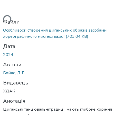
ься...
Файли
Особливості створення циганських образів засобами
хореографічного мистецтва.pdf
(703,04 KB)
Дата
2024
Автори
Бойко, Л. Е.
Видавець
ХДАК
Анотація
Циганські танцювальнітрадиції мають глибоке коріння