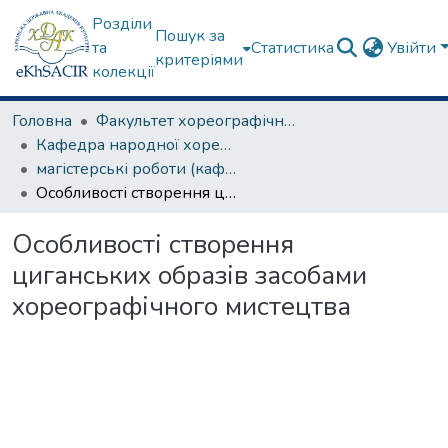
Розділи
Пошук за
та
Статистика
Увійти
критеріями
колекції
Головна
Факультет хореографічного мистецтва
Кафедра народної хореографії та теорії танцю
магістерські роботи (кафедра народної хореографії та теорії танцю)
Особливості створення циганських образів засобами хореографічного мистецтва
Особливості створення
циганських образів засобами
хореографічного мистецтва