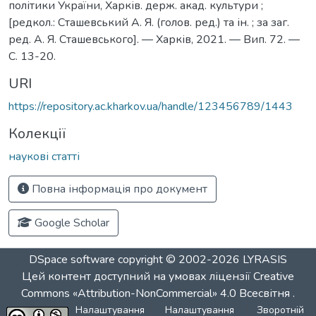
політики України, Харків. держ. акад. культури ;
[редкол.: Сташевський А. Я. (голов. ред.) та ін. ; за заг.
ред. А. Я. Сташевського]. — Харків, 2021. — Вип. 72. —
C. 13-20.
URI
https://repository.ac.kharkov.ua/handle/123456789/1443
Колекції
наукові статті
Повна інформація про документ
Google Scholar
DSpace software
copyright © 2002-2026
LYRASIS
Цей контент доступний на умовах ліцензії
Creative
Commons «Attribution-NonCommercial» 4.0 Всесвітня
.
Налаштування
Налаштування
Зворотній