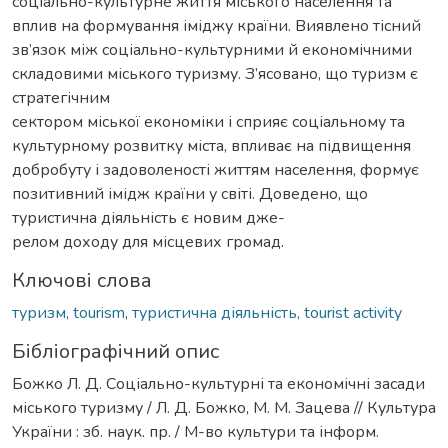
соціально-культурне життя міського населення та
вплив на формування іміджу країни. Виявлено тісний
зв’язок між соціально-культурними й економічними
складовими міського туризму. З’ясовано, що туризм є
стратегічним
сектором міської економіки і сприяє соціальному та
культурному розвитку міста, впливає на підвищення
добробуту і задоволеності життям населення, формує
позитивний імідж країни у світі. Доведено, що
туристична діяльність є новим дже-
релом доходу для місцевих громад.
Ключові слова
туризм, tourism
,
туристична діяльність, tourist activity
Бібліографічний опис
Божко Л. Д. Соціально-культурні та економічні засади
міського туризму / Л. Д. Божко, М. М. Зацева // Культура
України : зб. наук. пр. / М-во культури та інформ.