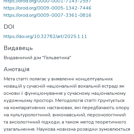
https://orcid.org/0000-0001-7143-2597
https://orcid.org/0009-0005-1342-7446
https://orcid.org/0009-0007-3361-0816
DOI
https://doi.org/10.32782/art/2025.1.11
Видавець
Видавничий дім "Гельветика"
Анотація
Мета статті полягає у виявленні концептуальних
новацій у сучасній національній вокальній естраді як
основи її функціонування у сучасному національному
художньому просторі. Методологія статті ґрунтується
на компаративних настановах, які передбачають опору
на культурологічний, виконавський, персонологічний
та аксіологічний підходи, а також метод теоретичного
узагальнення. Наукова новизна розвідки зумовлюється