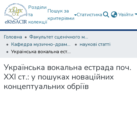
Розділи
Пошук за
та
Статистика
Увійти
критеріями
колекції
Головна
Факультет сценічного мистецтва
Кафедра музично-драматичного театру
наукові статті
Українська вокальна естрада поч. XXI ст.: у пошуках новаційних концептуальних обріїв
Українська вокальна естрада поч.
XXI ст.: у пошуках новаційних
концептуальних обріїв