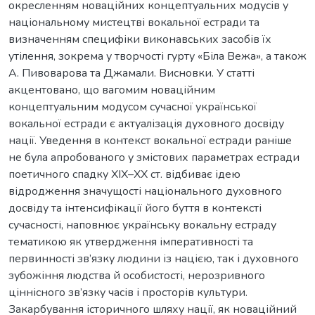
окресленням новаційних концептуальних модусів у
національному мистецтві вокальної естради та
визначенням специфіки виконавських засобів їх
утілення, зокрема у творчості гурту «Біла Вежа», а також
А. Пивоварова та Джамали. Висновки. У статті
акцентовано, що вагомим новаційним
концептуальним модусом сучасної української
вокальної естради є актуалізація духовного досвіду
нації. Уведення в контекст вокальної естради раніше
не була апробованого у змістових параметрах естради
поетичного спадку XIX–XX ст. відбиває ідею
відродження значущості національного духовного
досвіду та інтенсифікації його буття в контексті
сучасності, наповнює українську вокальну естраду
тематикою як утвердження імперативності та
первинності зв’язку людини із нацією, так і духовного
зубожіння людства й особистості, нерозривного
ціннісного зв’язку часів і просторів культури.
Закарбування історичного шляху нації, як новаційний