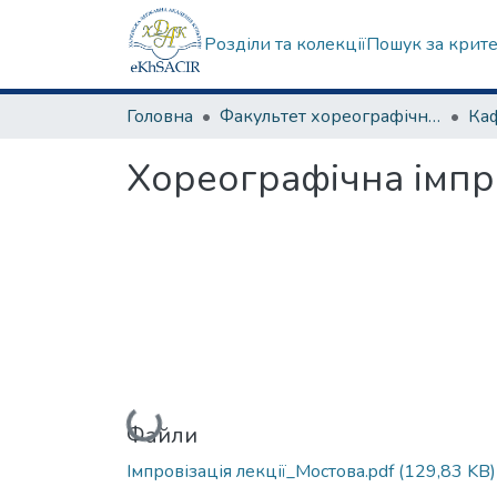
Розділи та колекції
Пошук за крит
Головна
Факультет хореографічного мистецтва
Хореографічна імпро
Вантажиться...
Файли
Імпровізація лекції_Мостова.pdf
(129,83 KB)