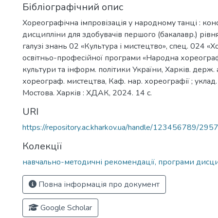
Бібліографічний опис
Хореографічна імпровізація у народному танці : кон
дисципліни для здобувачів першого (бакалавр.) рівня
галузі знань 02 «Культура і мистецтво», спец. 024 «Х
освітньо-професійної програми «Народна хореограф
культури та інформ. політики України, Харків. держ. 
хореограф. мистецтва, Каф. нар. хореографії ; уклад. І
Мостова. Харків : ХДАК, 2024. 14 с.
URI
https://repository.ac.kharkov.ua/handle/123456789/295
Колекції
навчально-методичні рекомендації, програми дисц
Повна інформація про документ
Google Scholar