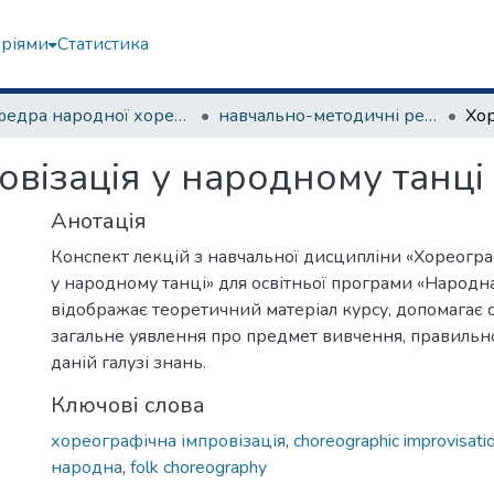
еріями
Статистика
Кафедра народної хореографії та теорії танцю
навчально-методичні рекомендації, програми дисциплін
візація у народному танці
Анотація
Конспект лекцій з навчальної дисципліни «Хореогра
у народному танці» для освітньої програми «Народн
відображає теоретичний матеріал курсу, допомагає
загальне уявлення про предмет вивчення, правильно
даній галузі знань.
Ключові слова
хореографічна імпровізація
,
choreographic improvisati
народна
,
folk choreography