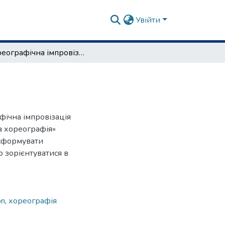
Увійти
Хореографічна імпровізація у народному танці
фічна імпровізація
а хореографія»
 сформувати
 зорієнтуватися в
on
,
хореографія