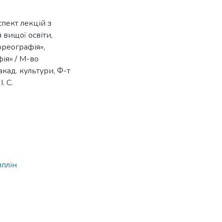
спект лекцій з
 вищої освіти,
ореографія»,
ія» / М-во
акад. культури, Ф-т
. С.
7
иплін