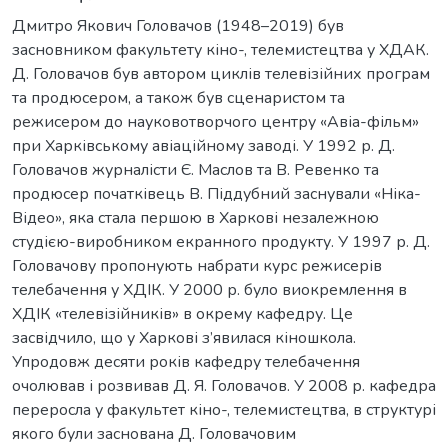
Дмитро Якович Головачов (1948–2019) був
засновником факультету кіно-, телемистецтва у ХДАК.
Д. Головачов був автором циклів телевізійних програм
та продюсером, а також був сценаристом та
режисером до науковотворчого центру «Авіа-фільм»
при Харківському авіаційному заводі. У 1992 р. Д.
Головачов журналісти Є. Маслов та В. Ревенко та
продюсер початківець В. Піддубний заснували «Ніка-
Відео», яка стала першою в Харкові незалежною
студією-виробником екранного продукту. У 1997 р. Д.
Головачову пропонують набрати курс режисерів
телебачення у ХДІК. У 2000 р. було виокремлення в
ХДІК «телевізійників» в окрему кафедру. Це
засвідчило, що у Харкові з’явилася кіношкола.
Упродовж десяти років кафедру телебачення
очолював і розвивав Д. Я. Головачов. У 2008 р. кафедра
переросла у факультет кіно-, телемистецтва, в структурі
якого були заснована Д. Головачовим