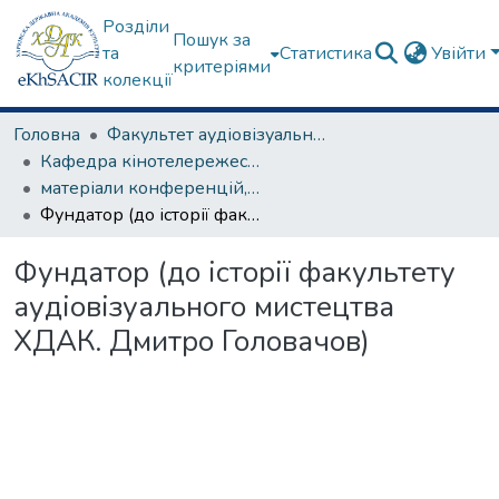
Розділи
Пошук за
та
Статистика
Увійти
критеріями
колекції
Головна
Факультет аудіовізуального мистецтва
Кафедра кінотелережесури та сценарної майстерності
матеріали конференцій, семінарів, круглих столів та ін.
Фундатор (до історії факультету аудіовізуального мистецтва ХДАК. Дмитро Головачов)
Фундатор (до історії факультету
аудіовізуального мистецтва
ХДАК. Дмитро Головачов)