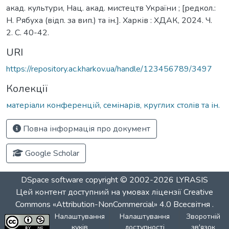
акад. культури, Нац. акад. мистецтв України ; [редкол.:
Н. Рябуха (відп. за вип.) та ін.]. Харків : ХДАК, 2024. Ч.
2. С. 40-42.
URI
https://repository.ac.kharkov.ua/handle/123456789/3497
Колекції
матеріали конференцій, семінарів, круглих столів та ін.
Повна інформація про документ
Google Scholar
DSpace software
copyright © 2002-2026
LYRASIS
Цей контент доступний на умовах ліцензії
Creative
Commons «Attribution-NonCommercial» 4.0 Всесвітня
.
Налаштування
Налаштування
Зворотній
куків
доступності
зв'язок