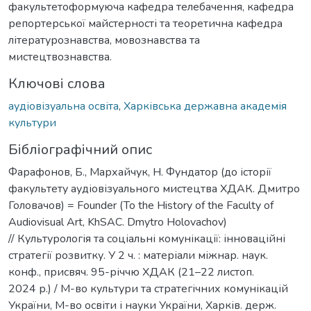
факультетоформуюча кафедра телебачення, кафедра
репортерської майстерності та теоретична кафедра
літературознавства, мовознавства та
мистецтвознавства.
Ключові слова
аудіовізуальна освіта
,
Харківська державна академія
культури
Бібліографічний опис
Фарафонов, Б., Мархайчук, Н. Фундатор (до історії
факультету аудіовізуального мистецтва ХДАК. Дмитро
Головачов) = Founder (To the History of the Faculty of
Audiovisual Art, KhSAC. Dmytro Holovachov)
// Культурологія та соціальні комунікації: інноваційні
стратегії розвитку. У 2 ч. : матеріали міжнар. наук.
конф., присвяч. 95-річчю ХДАК (21–22 листоп.
2024 р.) / М-во культури та стратегічних комунікацій
України, М-во освіти і науки України, Харків. держ.