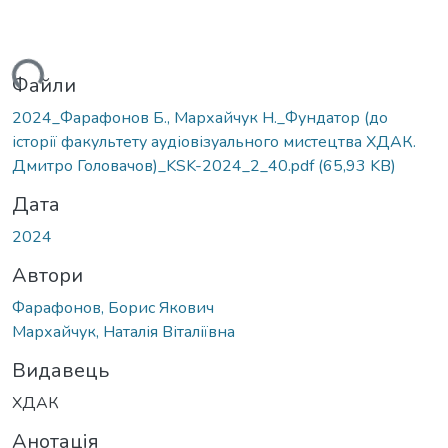
ься...
Файли
2024_Фарафонов Б., Мархайчук Н._Фундатор (до
історії факультету аудіовізуального мистецтва ХДАК.
Дмитро Головачов)_KSK-2024_2_40.pdf
(65,93 KB)
Дата
2024
Автори
Фарафонов, Борис Якович
Мархайчук, Наталія Віталіївна
Видавець
ХДАК
Анотація