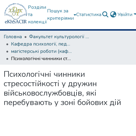
Розділи
Пошук за
та
Статистика
Увійти
критеріями
колекції
Головна
Факультет культурології та соціальних комунікацій
Кафедра психології, педагогіки та філології
магістерські роботи (кафедра психології, педагогіки та філології)
Психологічні чинники стресостійкості у дружин військовослужбовців, які перебувають у зоні бойових дій
Психологічні чинники
стресостійкості у дружин
військовослужбовців, які
перебувають у зоні бойових дій