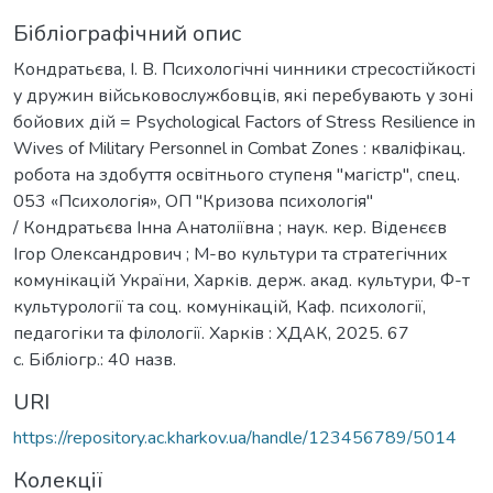
Бібліографічний опис
Кондратьєва, І. В. Психологічні чинники стресостійкості
у дружин військовослужбовців, які перебувають у зоні
бойових дій = Psychological Factors of Stress Resilience in
Wives of Military Personnel in Combat Zones : кваліфікац.
робота на здобуття освітнього ступеня "магістр", спец.
053 «Психологія», ОП "Кризова психологія"
/ Кондратьєва Інна Анатоліївна ; наук. кер. Віденєєв
Ігор Олександрович ; М-во культури та стратегічних
комунікацій України, Харків. держ. акад. культури, Ф-т
культурології та соц. комунікацій, Каф. психології,
педагогіки та філології. Харків : ХДАК, 2025. 67
с. Бібліогр.: 40 назв.
URI
https://repository.ac.kharkov.ua/handle/123456789/5014
Колекції