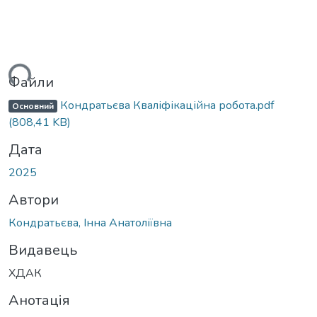
ься...
Файли
Кондратьєва Кваліфікаційна робота.pdf
Основний
(808,41 KB)
Дата
2025
Автори
Кондратьєва, Інна Анатоліївна
Видавець
ХДАК
Анотація