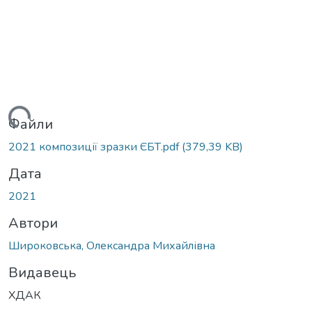
ажиться...
Файли
2021 композиції зразки ЄБТ.pdf
(379,39 KB)
Дата
2021
Автори
Широковська, Олександра Михайлівна
Видавець
ХДАК