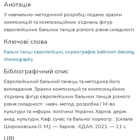
Анотація
У навчально-методичній розробці подано зразки
композицій та композиційних з’єднань фігур
європейських бальних танців різного рівня складності.
Ключові слова
бальні танці європейські
,
хореографія
,
ballroom dancing
,
choreography
Бібліографічний опис
Європейський бальний танець та методика його
викладання. Зразки композицій та композиційних
з'єднань фігур європейських бальних танців різного
рівня складності : навч.-метод. розробка / М-во
культури та інформ. політики України, Харків. держ.
акад. культури, Каф. сучас. та бальної хореогр. ; [склала
Широковська О. М.]. — Харків : ХДАК, 2021. — 21 с.
URI