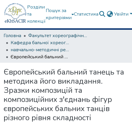
Розділи
Пошук за
та
Статистика
Увійти
критеріями
колекції
Головна
Факультет хореографічного мистецтва
Кафедра бальної хореографії
навчально-методичні рекомендації, програми дисциплін
Європейський бальний танець та методика його викладання. Зразки композицій та композиційних з'єднань фігур європейських бальних танців різного рівня складності
Європейський бальний танець та
методика його викладання.
Зразки композицій та
композиційних з'єднань фігур
європейських бальних танців
різного рівня складності