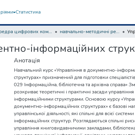
еріями
Статистика
Кафедра цифрових комунікацій та інформаційних технологій
навчально-методичні рекомендації, програми дисциплін
ентно-інформаційних струк
Анотація
Навчальний курс «Управління в документно-інформ
структурах» призначений для підготовки спеціалістів
029 Інформаційна, бібліотечна та архівна справа» Зм
розкриває теоретичні і практичні засади управлінн
інформаційними структурами. Основою курсу «Упра
документно-інформаційних структурах» є базові н
управлінської діяльності, які спільні для всієї систе
інформаційних структур. Розглядаються спільні риси
управління книговидавничими закладами, бібліотек