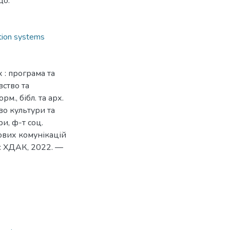
що.
ion systems
 : програма та
вство та
м., бібл. та арх.
во культури та
ри, ф-т соц.
рових комунікацій
в : ХДАК, 2022. —
7