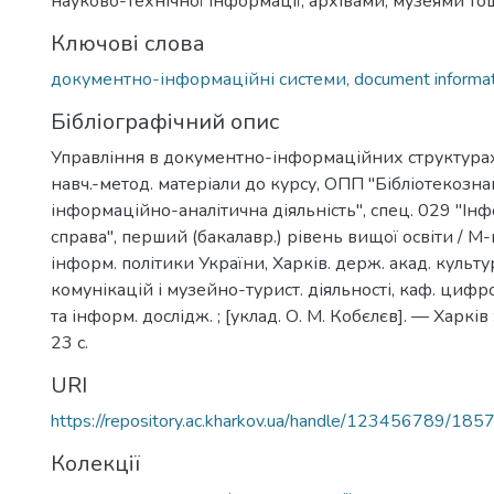
науково-технічної інформації, архівами, музеями то
Ключові слова
документно-інформаційні системи, document informat
Бібліографічний опис
Управління в документно-інформаційних структурах
навч.-метод. матеріали до курсу, ОПП "Бібліотекозна
інформаційно-аналітична діяльність", спец. 029 "Інфор
справа", перший (бакалавр.) рівень вищої освіти / М-
інформ. політики України, Харків. держ. акад. культу
комунікацій і музейно-турист. діяльності, каф. циф
та інформ. дослідж. ; [уклад. О. М. Кобєлєв]. — Харкі
23 с.
URI
https://repository.ac.kharkov.ua/handle/123456789/185
Колекції