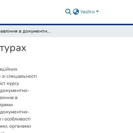
Увійти
Управління в документно-інформаційних структурах
турах
аційних
 зі спеціальності
іст курсу
я документно-
вління в
апрями
ми документно-
 і особливості
ами, органами