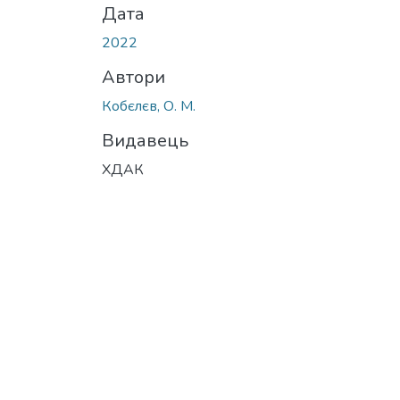
Дата
2022
Автори
Кобєлєв, О. М.
Видавець
ХДАК