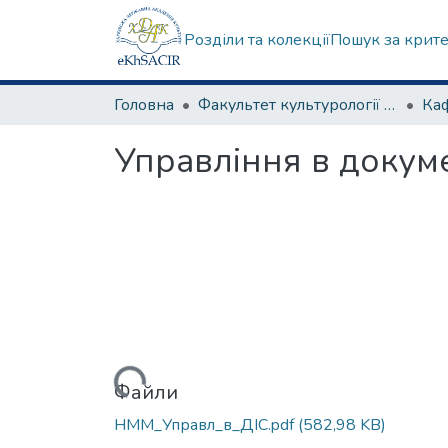
Розділи та колекції
Пошук за крит
Головна
Факультет культурології та соціальних комунікацій
Управління в докум
Вантажиться...
Файли
НММ_Управл_в_ДІС.pdf
(582,98 KB)