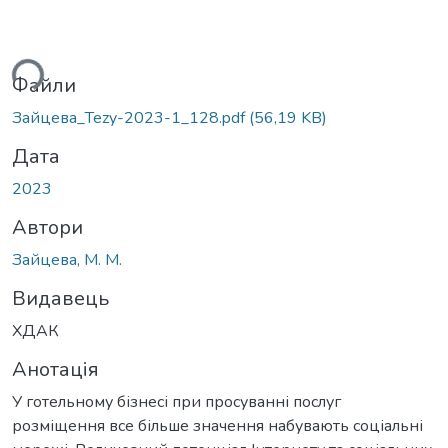
ься...
Файли
Зайцева_Tezy-2023-1_128.pdf
(56,19 KB)
Дата
2023
Автори
Зайцева, М. М.
Видавець
ХДАК
Анотація
У готельному бізнесі при просуванні послуг
розміщення все більше значення набувають соціальні