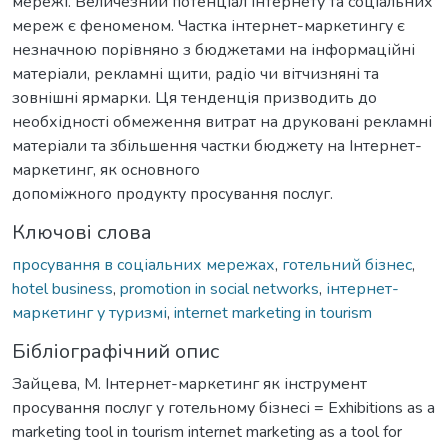
мережі. Величезний потенціал Інтернету та соціальних
мереж є феноменом. Частка інтернет-маркетингу є
незначною порівняно з бюджетами на інформаційні
матеріали, рекламні щити, радіо чи вітчизняні та
зовнішні ярмарки. Ця тенденція призводить до
необхідності обмеження витрат на друковані рекламні
матеріали та збільшення частки бюджету на Інтернет-
маркетинг, як основного
допоміжного продукту просування послуг.
Ключові слова
просування в соціальних мережах
,
готельний бізнес
,
hotel business
,
promotion in social networks
,
інтернет-
маркетинг у туризмі
,
internet marketing in tourism
Бібліографічний опис
Зайцева, М. Інтернет-маркетинг як інструмент
просування послуг у готельному бізнесі = Exhibitions as a
marketing tool in tourism internet marketing as a tool for