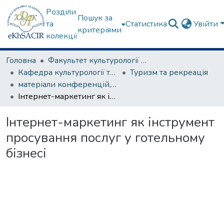
Розділи
Пошук за
та
Статистика
Увійти
критеріями
колекції
Головна
Факультет культурології та соціальних комунікацій
Кафедра культурології та музеєзнавства
Туризм та рекреація
матеріали конференцій, семінарів, круглих столів та ін.
Інтернет-маркетинг як інструмент просування послуг у готельному бізнесі
Інтернет-маркетинг як інструмент
просування послуг у готельному
бізнесі