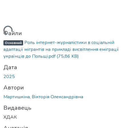
иться...
Файли
Роль інтернет-журналістики в соціальній
Основний
адаптації мігрантів на прикладі висвітлення еміграції
українців до Польщі.pdf
(75,86 KB)
Дата
2025
Автори
Мартишкіна, Вікторія Олександрівна
Видавець
ХДАК