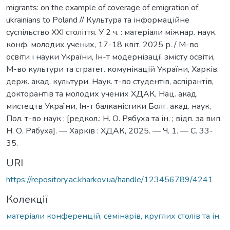
migrants: on the example of coverage of emigration of
ukrainians to Poland // Культура та інформаційне
суспільство ХХІ століття. У 2 ч. : матеріали міжнар. наук.
конф. молодих учених, 17-18 квіт. 2025 р. / М-во
освіти і науки України, Ін-т модернізації змісту освіти,
М-во культури та стратег. комунікацій України, Харків.
держ. акад. культури, Наук. т-во студентів, аспірантів,
докторантів та молодих учених ХДАК, Нац. акад.
мистецтв України, Ін-т балканістики Болг. акад. наук,
Пол. т-во наук ; [редкол.: Н. О. Рябуха та ін. ; відп. за вип.
Н. О. Рябуха]. — Харків : ХДАК, 2025. — Ч. 1. — С. 33-
35.
URI
https://repository.ac.kharkov.ua/handle/123456789/4241
Колекції
матеріали конференцій, семінарів, круглих столів та ін.