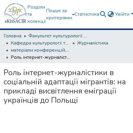
Розділи
Пошук за
та
Статистика
Увійти
критеріями
колекції
Головна
Факультет культурології та соціальних комунікацій
Кафедра культурології та музеєзнавства
Журналістика
матеріали конференцій, семінарів, круглих столів та ін.
Роль інтернет-журналістики в соціальній адаптації мігрантів: на прикладі висвітлення еміграції українців до Польщі
Роль інтернет-журналістики в
соціальній адаптації мігрантів: на
прикладі висвітлення еміграції
українців до Польщі