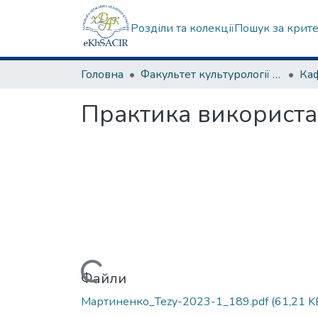
Розділи та колекції
Пошук за крит
Головна
Факультет культурології та соціальних комунікацій
Практика використа
Вантажиться...
Файли
Мартиненко_Tezy-2023-1_189.pdf
(61,21 K