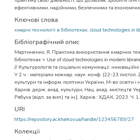
практику своєї діяльності, що дозволяє зробити їхні 
ефективними, надійними, безпечними та економічн
Ключові слова
хмарні технології в бібліотеках
,
cloud technologies in li
Бібліографічний опис
Мартиненко, Я. Практика використання хмарних тех
бібліотеках = Use of cloud technologies in modern libra
// Культурологія та соціальні комунікації: інноваційні
У 2 ч. : матеріали міжнар. наук. конф. (22-23 листоп. 
культури та інформ. політики України, М-во освіти і 
Харків. держ. акад. культури, Нац. акад. мистецтв Укра
Рябуха (відп. за вип.) та ін.]. Харків : ХДАК, 2023. Ч. 1
URI
https://repository.ac.kharkov.ua/handle/123456789/27
Колекції