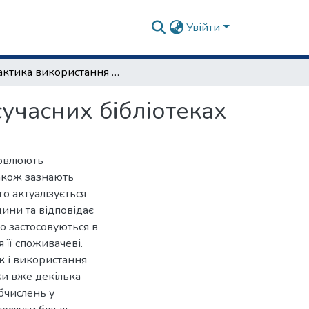
Увійти
Практика використання хмарних технологій у сучасних бібліотеках
учасних бібліотеках
мовлюють
також зазнають
о актуалізується
ини та відповідає
що застосовуються в
 її споживачеві.
ек і використання
еки вже декілька
бчислень у