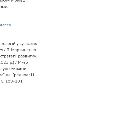
послуги більш
ими.
braries
нологій у сучасних
ries / Я. Мартиненко
 стратегії розвитку.
2023 р.) / М-во
науки України,
їни ; [редкол.: Н.
. С. 189-191.