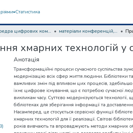
еріями
Статистика
Кафедра цифрових комунікацій та інформаційних технологій
матеріали конференцій, семінарів, круглих столів та ін.
ння хмарних технологій у с
Анотація
Трансформаційні процеси сучасного суспільства зу
модернізацію всіх сфер життя людини. Бібліотеки 
важливих змін під впливом цих процесів, здебільшог
їхнє цифрове існування, що є потребою сучасної люд
викликам часу. Суттєво модернізуються технології, 
бібліотеках для зберігання інформації та доставлення
Насамперед, це стосується сервісної функції бібліот
хмарних технологій для її реалізації. Світові бібліот
B)
років вивчають та впроваджують методи хмарних о