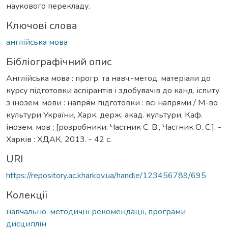
наукового перекладу.
Ключові слова
англійська мова
Бібліографічний опис
Англійська мова : прогр. та навч.-метод. матеріали до
курсу підготовки аспірантів і здобувачів до канд. іспиту
з інозем. мови : напрям підготовки : всі напрями / М-во
культури України, Харк. держ. акад. культури, Каф.
інозем. мов ; [розробники: Частник С. В., Частник О. С.]. -
Харків : ХДАК, 2013. - 42 с.
URI
https://repository.ac.kharkov.ua/handle/123456789/695
Колекції
навчально-методичні рекомендації, програми
дисциплін