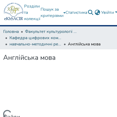
Розділи
Пошук за
та
Статистика
Увійти
критеріями
колекції
Головна
Факультет культурології та соціальних комунікацій
Кафедра цифрових комунікацій та інформаційних технологій
навчально-методичні рекомендації, програми дисциплін
Англійська мова
Англійська мова
Файли