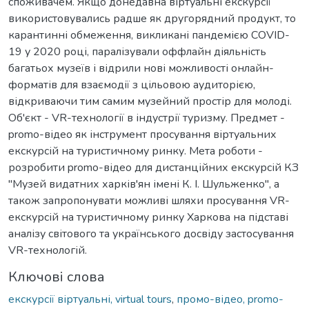
споживачем. Якщо донедавна віртуальні екскурсії
використовувались радше як другорядний продукт, то
карантинні обмеження, викликані пандемією COVID-
19 у 2020 році, паралізували оффлайн діяльність
багатьох музеїв і відрили нові можливості онлайн-
форматів для взаємодії з цільовою аудиторією,
відкриваючи тим самим музейний простір для молоді.
Об'єкт - VR-технології в індустрії туризму. Предмет -
promo-відео як інструмент просування віртуальних
екскурсій на туристичному ринку. Мета роботи -
розробити promo-відео для дистанційних екскурсій КЗ
"Музей видатних харків'ян імені К. І. Шульженко", а
також запропонувати можливі шляхи просування VR-
екскурсій на туристичному ринку Харкова на підставі
аналізу світового та українського досвіду застосування
VR-технологій.
Ключові слова
екскурсії віртуальні, virtual tours
,
промо-відео, promo-