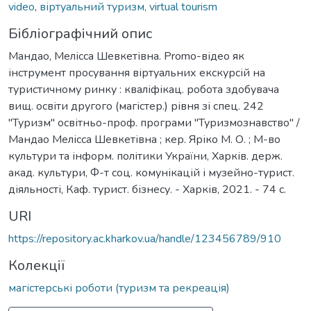
video
,
віртуальний туризм, virtual tourism
Бібліографічний опис
Мандао, Мелісса Шевкетівна. Promo-відео як
інструмент просування віртуальних екскурсій на
туристичному ринку : кваліфікац. робота здобувача
вищ. освіти другого (магістер.) рівня зі спец. 242
"Туризм" освітньо-проф. програми "Туризмознавство" /
Мандао Мелісса Шевкетівна ; кер. Яріко М. О. ; М-во
культури та інформ. політики України, Харків. держ.
акад. культури, Ф-т соц. комунікацій і музейно-турист.
діяльності, Каф. турист. бізнесу. - Харків, 2021. - 74 с.
URI
https://repository.ac.kharkov.ua/handle/123456789/910
Колекції
магістерські роботи (туризм та рекреація)