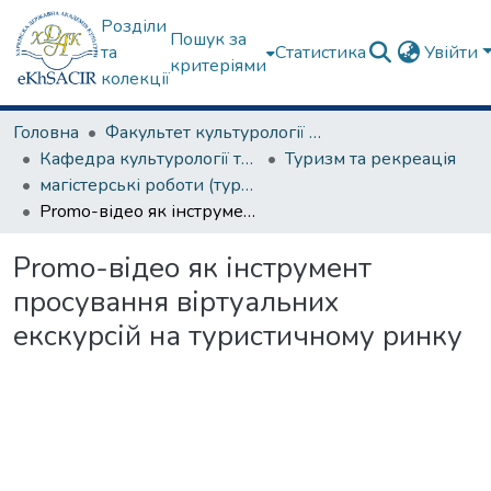
Розділи
Пошук за
та
Статистика
Увійти
критеріями
колекції
Головна
Факультет культурології та соціальних комунікацій
Кафедра культурології та музеєзнавства
Туризм та рекреація
магістерські роботи (туризм та рекреація)
Promo-відео як інструмент просування віртуальних екскурсій на туристичному ринку
Promo-відео як інструмент
просування віртуальних
екскурсій на туристичному ринку