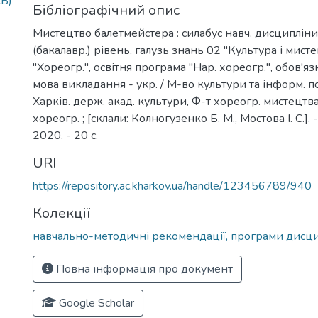
KB)
Бібліографічний опис
Мистецтво балетмейстера : силабус навч. дисциплін
(бакалавр.) рівень, галузь знань 02 "Культура і мисте
"Хореогр.", освітня програма "Нар. хореогр.", обов'я
мова викладання - укр. / М-во культури та інформ. п
Харків. держ. акад. культури, Ф-т хореогр. мистецтва
хореогр. ; [склали: Колногузенко Б. М., Мостова І. С.].
2020. - 20 с.
URI
https://repository.ac.kharkov.ua/handle/123456789/940
Колекції
навчально-методичні рекомендації, програми дисц
Повна інформація про документ
Google Scholar