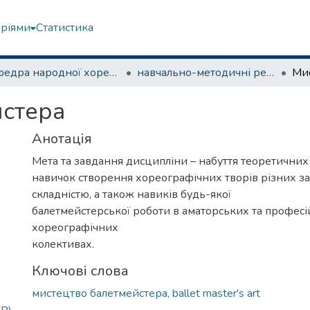
еріями
Статистика
Кафедра народної хореографії та теорії танцю
навчально-методичні рекомендації, програми дисциплін
Мис
йстера
Анотація
Мета та завдання дисципліни – набуття теоретичних
навичок створення хореографічних творів різних з
складністю, а також навиків будь-якої
балетмейстерської роботи в аматорських та профес
хореографічних
колективах.
Ключові слова
мистецтво балетмейстера, ballet master's art