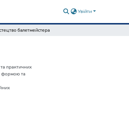
Увійти
тецтво балетмейстера
 та практичних
а формою та
ійних