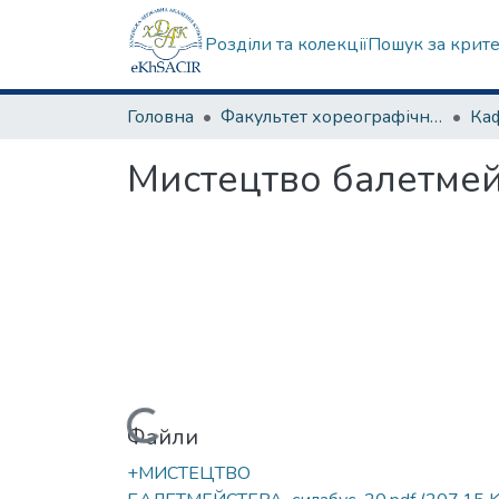
Розділи та колекції
Пошук за крит
Головна
Факультет хореографічного мистецтва
Мистецтво балетме
Вантажиться...
Файли
+МИСТЕЦТВО