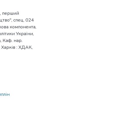
и, перший
цтво", спец. 024
зкова компонента,
олітики України,
, Каф. нар.
 - Харків : ХДАК,
иплін