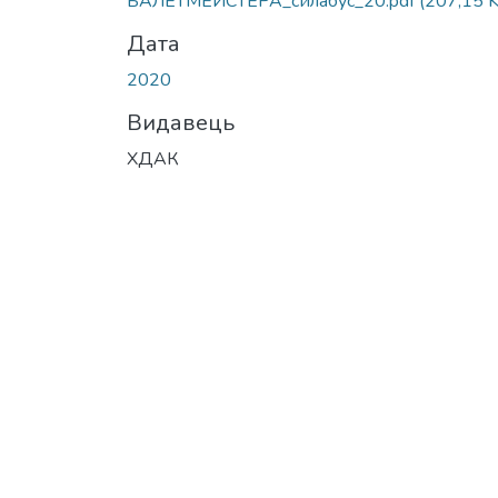
БАЛЕТМЕЙСТЕРА_силабус_20.pdf
(207,15 
Дата
2020
Видавець
ХДАК