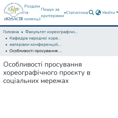
Розділи
Пошук за
та
Статистика
Увійти
критеріями
колекції
Головна
Факультет хореографічного мистецтва
Кафедра народної хореографії та теорії танцю
матеріали конференцій, семінарів, круглих столів та ін.
Особливості просування хореографічного проєкту в соціальних мережах
Особливості просування
хореографічного проєкту в
соціальних мережах