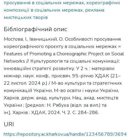
просування в соціальних мережах
,
хореографічні
композиції в соціальних мережах
,
реклама
мистецьких творів
Бібліографічний опис
Мостова, І., Іваницький, О. Особливості просування
хореографічного проєкту в соціальних мережах =
Features of Promoting a Choreographic Project on Social
Networks // Культурологія та соціальні комунікації:
інноваційні стратегії розвитку. У 2 ч. : матеріали
міжнар. наук. конф., присвяч. 95-річчю ХДАК (21–
22 листоп. 2024 р.) / М-во культури та стратегічних
комунікацій України, М-во освіти і науки України,
Харків. держ. акад. культури, Нац. акад. мистецтв
України ; [редкол.: Н. Рябуха (відп. за вип.) та
ін.]. Харків : ХДАК, 2024. Ч. 2. С. 284-286.
URI
https://repository.ac.kharkov.ua/handle/123456789/3694