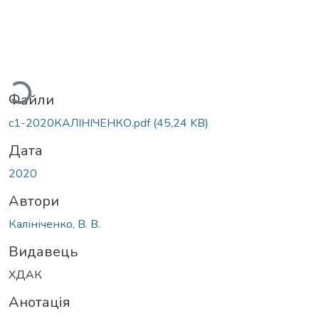
житься...
Файли
c1-2020КАЛІНІЧЕНКО.pdf
(45,24 KB)
Дата
2020
Автори
Калініченко, В. В.
Видавець
ХДАК
Анотація