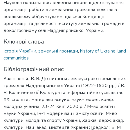
Наукова новизна дослідження питань щодо існування,
організації роботи в земельних громадах полягає в
подальшому обґрунтуванні цілісної концепції
організації та діяльності інституту земельної громади в
доколгоспному селі Наддніпрянської України.
Ключові слова
історія України
,
земельні громади
,
history of Ukraine
,
land
communities
Бібліографічний опис
Калініченко В. В. До питання землеустрою в земельних
громадах Наддніпрянської Україні (1922-1930 рр.) / В.
В. Калініченко // Культура та інформаційне суспільство
ХХІ століття : матеріали всеукр. наук.-теорет. конф.
молодих учених, 23-24 квіт. 2020 р. / М-во освіти і
науки України, Ін-т модернізації змісту освіти, М-во
культури, молоді та спорту України, Харків. держ. акад.
культури, Нац. акад. мистецтв України ; [редкол.: В. М.