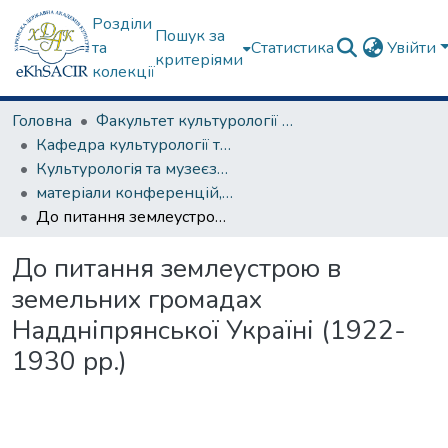
Розділи
Пошук за
та
Статистика
Увійти
критеріями
колекції
Головна
Факультет культурології та соціальних комунікацій
Кафедра культурології та музеєзнавства
Культурологія та музеєзнавство
матеріали конференцій, семінарів, круглих столів та ін.
До питання землеустрою в земельних громадах Наддніпрянської Україні (1922-1930 рр.)
До питання землеустрою в
земельних громадах
Наддніпрянської Україні (1922-
1930 рр.)