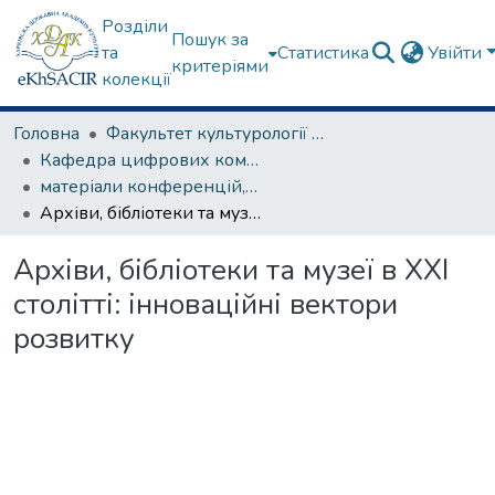
Розділи
Пошук за
та
Статистика
Увійти
критеріями
колекції
Головна
Факультет культурології та соціальних комунікацій
Кафедра цифрових комунікацій та інформаційних технологій
матеріали конференцій, семінарів, круглих столів та ін.
Архіви, бібліотеки та музеї в ХХІ столітті: інноваційні вектори розвитку
Архіви, бібліотеки та музеї в ХХІ
столітті: інноваційні вектори
розвитку