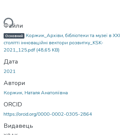
ься...
Файли
Коржик_Архіви, бібліотеки та музеї в ХХІ
Основний
столітті інноваційні вектори розвитку_KSK-
2021_125.pdf
(48,65 KB)
Дата
2021
Автори
Коржик, Наталя Анатоліївна
ORCID
https://orcid.org/0000-0002-0305-2864
Видавець