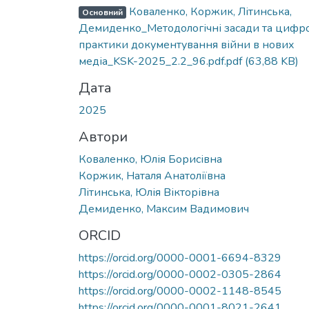
Коваленко, Коржик, Літинська,
Основний
Демиденко_Методологічні засади та цифро
практики документування війни в нових
медіа_KSK-2025_2.2_96.pdf.pdf
(63,88 KB)
Дата
2025
Автори
Коваленко, Юлія Борисівна
Коржик, Наталя Анатоліївна
Літинська, Юлія Вікторівна
Демиденко, Максим Вадимович
ORCID
https://orcid.org/0000-0001-6694-8329
https://orcid.org/0000-0002-0305-2864
https://orcid.org/0000-0002-1148-8545
https://orcid.org/0000-0001-8021-2641