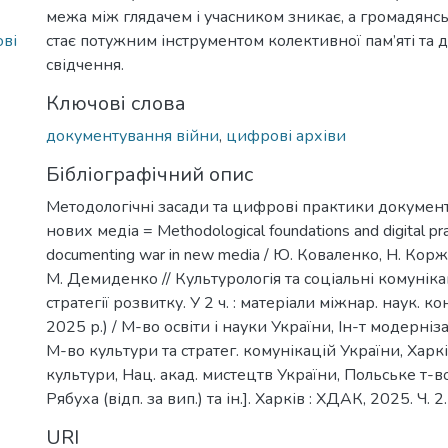
межа між глядачем і учасником зникає, а громадянс
ві
стає потужним інструментом колективної пам’яті та
свідчення.
Ключові слова
документування війни
,
цифрові архіви
Бібліографічний опис
Методологічні засади та цифрові практики докумен
нових медіа = Methodological foundations and digital pra
documenting war in new media / Ю. Коваленко, Н. Корж
М. Демиденко // Культурологія та соціальні комунікац
стратегії розвитку. У 2 ч. : матеріали міжнар. наук. к
2025 р.) / М-во освіти і науки України, Ін-т модернізац
М-во культури та стратег. комунікацій України, Харкі
культури, Нац. акад. мистецтв України, Польське т-во 
Рябуха (відп. за вип.) та ін.]. Харків : ХДАК, 2025. Ч. 2
URI