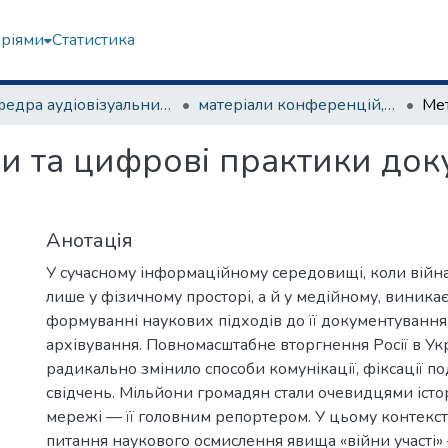
еріями
Статистика
Кафедра аудіовізуальних медіа та медіакомунікацій
матеріали конференцій, семінарів, круглих столів та ін.
ди та цифрові практики до
Анотація
У сучасному інформаційному середовищі, коли війна
лише у фізичному просторі, а й у медійному, виникає
формуванні наукових підходів до її документування
архівування. Повномасштабне вторгнення Росії в Укр
радикально змінило способи комунікації, фіксації по
свідчень. Мільйони громадян стали очевидцями історі
мережі — її головним репортером. У цьому контекст
питання наукового осмислення явища «війни участі» 