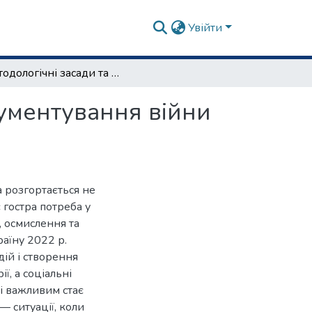
Увійти
Методологічні засади та цифрові практики документування війни в нових медіа
кументування війни
 розгортається не
 гостра потреба у
, осмислення та
аїну 2022 р.
дій і створення
ї, а соціальні
і важливим стає
— ситуації, коли