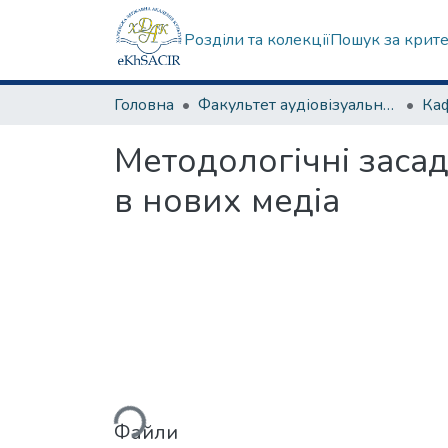
Розділи та колекції
Пошук за крит
Головна
Факультет аудіовізуального мистецтва
Методологічні заса
в нових медіа
Вантажиться...
Файли