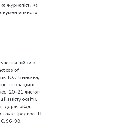
ька журналістика
 документального
тування війни в
ctices of
ик, Ю. Літинська,
ії: інноваційні
онф. (20–21 листоп.
ії змісту освіти,
в. держ. акад.
наук ; [редкол.: Н.
. С. 96-98.