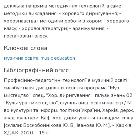
декілька напрямів методичних технологій, а саме
методики викладання: - хорового диригування; -
хорознавства і методики роботи з хором; - хорового
класу; - хорової літератури; - аранжування; -
постановки голосу.
Ключові слова
музична освіта
,
music education
Бібліографічний опис
Професійно-педагогічні технології в музичній освіті :
силабус навч. дисципліни, освітня програма "Муз.
мистецтво", спец. "Хор. диригування", галузь знань 02
"Культура і мистецтво", ступінь вищ. освіти магістр / М-
во культури та інформ. політики України, Харків. держ.
акад. культури, Каф. хор. диригування та академ. співу ;
[склали: Воскобойнікова Ю. В., Іванова Ю. М.]. - Харків :
ХДАК, 2020. - 19 с.