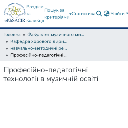
Розділи
Пошук за
та
Статистика
Увійти
критеріями
колекції
Головна
Факультет музичного мистецтва
Кафедра хорового диригування та академічного співу
навчально-методичні рекомендації, програми дисциплін
Професійно-педагогічні технології в музичній освіті
Професійно-педагогічні
технології в музичній освіті