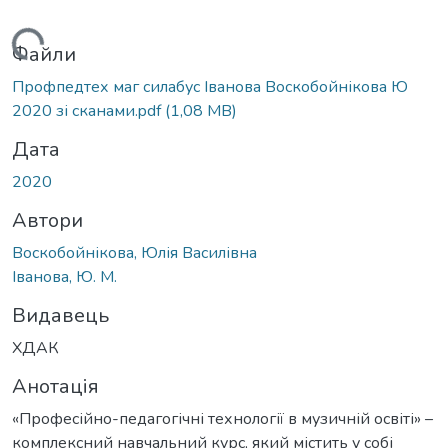
антажиться...
Файли
Профпедтех маг силабус Іванова Воскобойнікова Ю
2020 зі сканами.pdf
(1,08 MB)
Дата
2020
Автори
Воскобойнікова, Юлія Василівна
Іванова, Ю. М.
Видавець
ХДАК
Анотація
«Професійно-педагогічні технології в музичній освіті» –
комплексний навчальний курс, який містить у собі