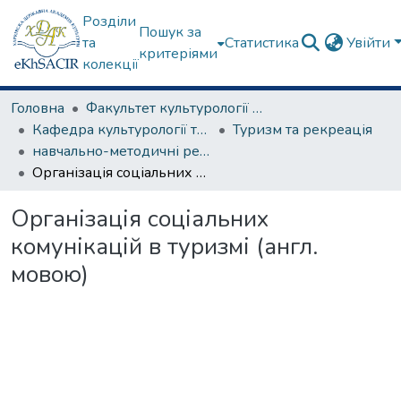
Розділи
Пошук за
та
Статистика
Увійти
критеріями
колекції
Головна
Факультет культурології та соціальних комунікацій
Кафедра культурології та музеєзнавства
Туризм та рекреація
навчально-методичні рекомендації, програми дисциплін
Організація соціальних комунікацій в туризмі (англ. мовою)
Організація соціальних
комунікацій в туризмі (англ.
мовою)