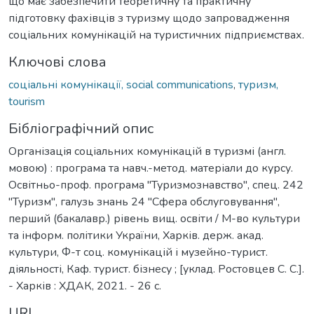
що має забезпечити теоретичну та практичну
підготовку фахівців з туризму щодо запровадження
соціальних комунікацій на туристичних підприємствах.
Ключові слова
соціальні комунікації, social communications
,
туризм,
tourism
Бібліографічний опис
Організація соціальних комунікацій в туризмі (англ.
мовою) : програма та навч.-метод. матеріали до курсу.
Освітньо-проф. програма "Туризмознавство", спец. 242
"Туризм", галузь знань 24 "Сфера обслуговування",
перший (бакалавр.) рівень вищ. освіти / М-во культури
та інформ. політики України, Харків. держ. акад.
культури, Ф-т соц. комунікацій і музейно-турист.
діяльності, Каф. турист. бізнесу ; [уклад. Ростовцев С. С.].
- Харків : ХДАК, 2021. - 26 с.
URI