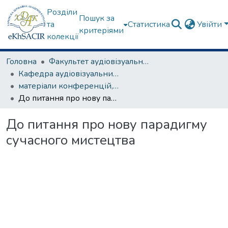
Розділи
Пошук за
та
Статистика
Увійти
критеріями
колекції
Головна
Факультет аудіовізуального мистецтва
Кафедра аудіовізуальних медіа та медіакомунікацій
матеріали конференцій, семінарів, круглих столів та ін.
До питання про нову парадигму сучасного мистецтва
До питання про нову парадигму
сучасного мистецтва