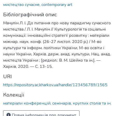
мистецтво сучасне, contemporary art
Бібліографічний опис
Мачулін Л. І. До питання про нову парадигму сучасного
мистецтва / Л. І. Мачулін // Культурологія та соціальні
комунікації: інноваційні стратегії розвитку : матеріали
міжнар. наук. конф. (26-27 листоп. 2020 р.) / М-во
культури та інформ. політики України, М-во освіти і
науки України, Харків. держ. акад. культури, Нац. акад.
мистецтв України ; [редкол.: В. М. Шейко та ін.]. —
Харків, 2020. — C. 13-15.
URI
https://repository.ac.kharkov.ua/handle/123456789/1565
Колекції
матеріали конференцій, семінарів, круглих столів та ін.
Повна інформація про документ