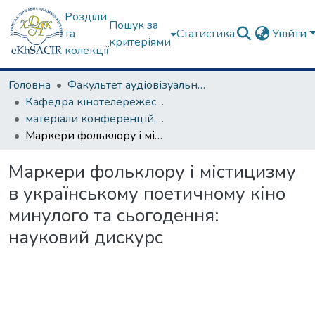
Розділи
Пошук за
та
Статистика
Увійти
критеріями
колекції
Головна
Факультет аудіовізуального мистецтва
Кафедра кінотелережесури та сценарної майстерності
матеріали конференцій, семінарів, круглих столів та ін.
Маркери фольклору і містицизму в українському поетичному кіно минулого та сьогодення: науковий дискурс
Маркери фольклору і містицизму
в українському поетичному кіно
минулого та сьогодення:
науковий дискурс