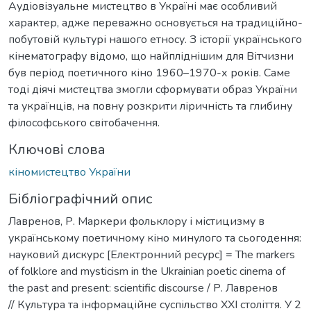
Аудіовізуальне мистецтво в Україні має особливий
характер, адже переважно основується на традиційно-
побутовій культурі нашого етносу. З історії українського
кінематографу відомо, що найпліднішим для Вітчизни
був період поетичного кіно 1960–1970-х років. Саме
тоді діячі мистецтва змогли сформувати образ України
та українців, на повну розкрити ліричність та глибину
філософського світобачення.
Ключові слова
кіномистецтво України
Бібліографічний опис
Лавренов, Р. Маркери фольклору і містицизму в
українському поетичному кіно минулого та сьогодення:
науковий дискурс [Електронний ресурс] = The markers
of folklore and mysticism in the Ukrainian poetic cinema of
the past and present: scientific discourse / Р. Лавренов
// Культура та інформаційне суспільство ХХІ століття. У 2