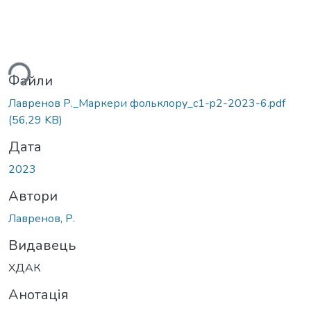
ься...
Файли
Лавренов Р._Маркери фольклору_c1-p2-2023-6.pdf
(56,29 KB)
Дата
2023
Автори
Лавренов, Р.
Видавець
ХДАК
Анотація