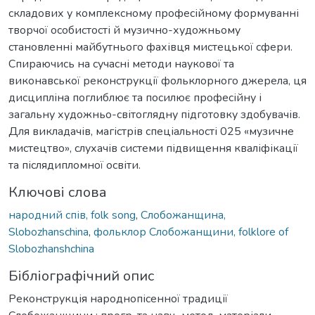
складових у комплексному професійному формуванні
творчої особистості й музично-художньому
становленні майбутнього фахівця мистецької сфери.
Спираючись на сучасні методи наукової та
виконавської реконструкції фольклорного джерела, ця
дисципліна поглиблює та посилює професійну і
загальну художньо-світоглядну підготовку здобувачів.
Для викладачів, магістрів спеціальності 025 «музичне
мистецтво», слухачів системи підвищення кваліфікації
та післядипломної освіти.
Ключові слова
народний спів, folk song
,
Слобожанщина,
Slobozhanschina
,
фольклор Слобожанщини, folklore of
Slobozhanshchina
Бібліографічний опис
Реконструкція народнопісенної традиції