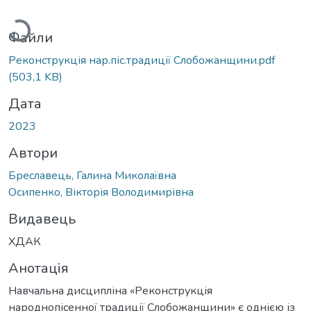
Вантажиться...
Файли
Реконструкція нар.піс.традиції Слобожанщини.pdf
(503,1 KB)
Дата
2023
Автори
Бреславець, Галина Миколаївна
Осипенко, Вікторія Володимирівна
Видавець
ХДАК
Анотація
Навчальна дисципліна «Реконструкція
народнопісенної традиції Слобожанщини» є однією із