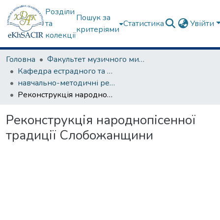
Розділи
Пошук за
та
Статистика
Увійти
критеріями
колекції
Головна
Факультет музичного мистецтва
Кафедра естрадного та народного співу
навчально-методичні рекомендації, програми дисциплін
Реконструкція народнопісенної традиції Слобожанщини
Реконструкція народнопісенної
традиції Слобожанщини