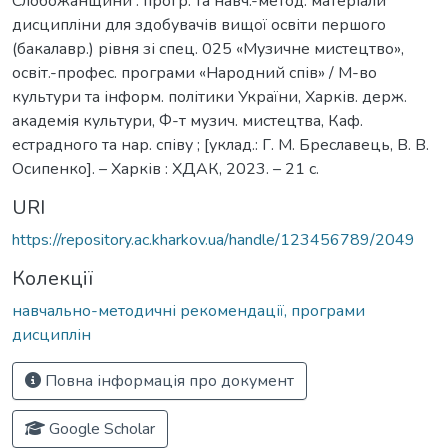
Слобожанщини : прогр. та навч.-метод. матеріали
дисципліни для здобувачів вищої освіти першого
(бакалавр.) рівня зі спец. 025 «Музичне мистецтво»,
освіт.-профес. програми «Народний спів» / М-во
культури та інформ. політики України, Харків. держ.
академія культури, Ф-т музич. мистецтва, Каф.
естрадного та нар. співу ; [уклад.: Г. М. Бреславець, В. В.
Осипенко]. – Харків : ХДАК, 2023. – 21 с.
URI
https://repository.ac.kharkov.ua/handle/123456789/2049
Колекції
навчально-методичні рекомендації, програми
дисциплін
Повна інформація про документ
Google Scholar