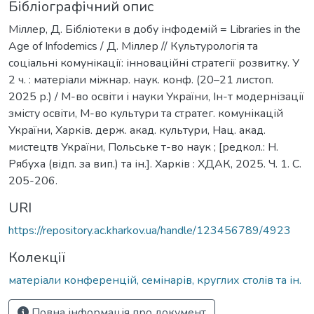
Бібліографічний опис
Міллер, Д. Бібліотеки в добу інфодемій = Libraries in the
Age of Infodemics / Д. Міллер // Культурологія та
соціальні комунікації: інноваційні стратегії розвитку. У
2 ч. : матеріали міжнар. наук. конф. (20–21 листоп.
2025 р.) / М-во освіти і науки України, Ін-т модернізації
змісту освіти, М-во культури та стратег. комунікацій
України, Харків. держ. акад. культури, Нац. акад.
мистецтв України, Польське т-во наук ; [редкол.: Н.
Рябуха (відп. за вип.) та ін.]. Харків : ХДАК, 2025. Ч. 1. С.
205-206.
URI
https://repository.ac.kharkov.ua/handle/123456789/4923
Колекції
матеріали конференцій, семінарів, круглих столів та ін.
Повна інформація про документ