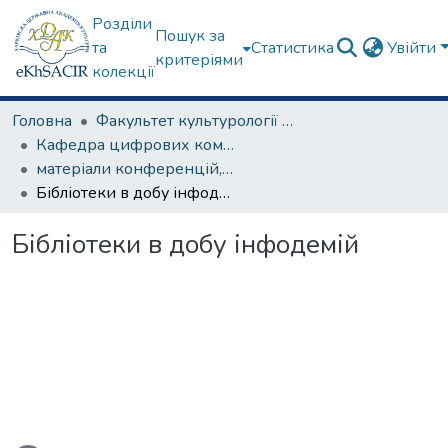
Розділи
Пошук за
та
Статистика
Увійти
критеріями
колекції
Головна
Факультет культурології та соціальних комунікацій
Кафедра цифрових комунікацій та інформаційних технологій
матеріали конференцій, семінарів, круглих столів та ін.
Бібліотеки в добу інфодемій
Бібліотеки в добу інфодемій
ажиться...