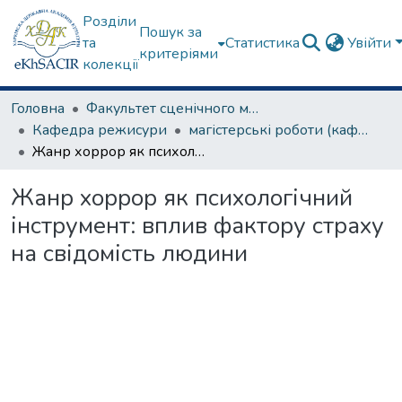
Розділи
Пошук за
та
Статистика
Увійти
критеріями
колекції
Головна
Факультет сценічного мистецтва
Кафедра режисури
магістерські роботи (кафедра режисури)
Жанр хоррор як психологічний інструмент: вплив фактору страху на свідомість людини
Жанр хоррор як психологічний
інструмент: вплив фактору страху
на свідомість людини