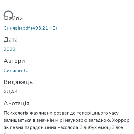
ься...
Файли
Синявін.pdf
(493,21 KB)
Дата
2022
Автори
Синявін, Є.
Видавець
ХДАК
Анотація
Психологія жахливих розваг до теперішнього часу
залишається в значній мірі науковою загадкою. Хоррор
як певна парадокційна насолода й вибух емоцій все