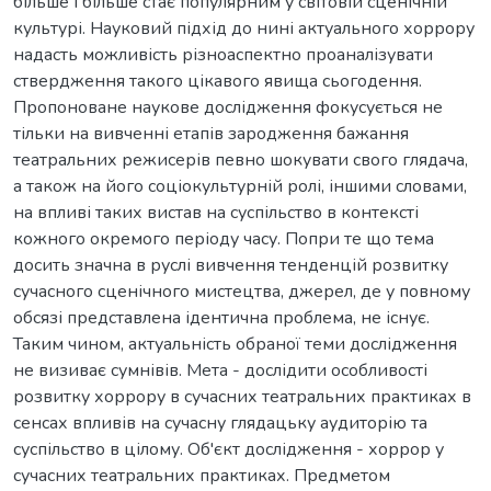
більше і більше стає популярним у світовій сценічній
культурі. Науковий підхід до нині актуального хоррору
надасть можливість різноаспектно проаналізувати
ствердження такого цікавого явища сьогодення.
Пропоноване наукове дослідження фокусується не
тільки на вивченні етапів зародження бажання
театральних режисерів певно шокувати свого глядача,
а також на його соціокультурній ролі, іншими словами,
на впливі таких вистав на суспільство в контексті
кожного окремого періоду часу. Попри те що тема
досить значна в руслі вивчення тенденцій розвитку
сучасного сценічного мистецтва, джерел, де у повному
обсязі представлена ідентична проблема, не існує.
Таким чином, актуальність обраної теми дослідження
не визиває сумнівів. Мета - дослідити особливості
розвитку хоррору в сучасних театральних практиках в
сенсах впливів на сучасну глядацьку аудиторію та
суспільство в цілому. Об'єкт дослідження - хоррор у
сучасних театральних практиках. Предметом