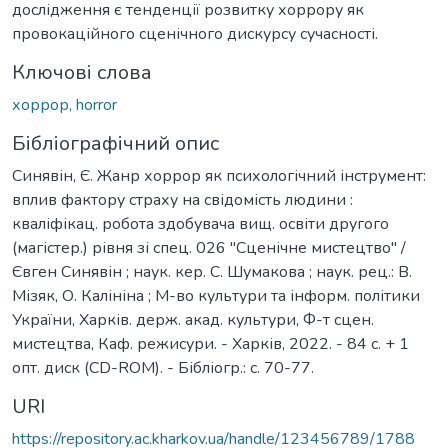
дослідження є тенденції розвитку хоррору як
провокаційного сценічного дискурсу сучасності.
Ключові слова
хоррор, horror
Бібліографічний опис
Синявін, Є. Жанр хоррор як психологічний інструмент:
вплив фактору страху на свідомість людини :
кваліфікац. робота здобувача вищ. освіти другого
(магістер.) рівня зі спец. 026 "Сценічне мистецтво" /
Євген Синявін ; наук. кер. С. Шумакова ; наук. рец.: В.
Мізяк, О. Калініна ; М-во культури та інформ. політики
України, Харків. держ. акад. культури, Ф-т сцен.
мистецтва, Каф. режисури. - Харків, 2022. - 84 с. + 1
опт. диск (CD-ROM). - Бібліогр.: с. 70-77.
URI
https://repository.ac.kharkov.ua/handle/123456789/1788