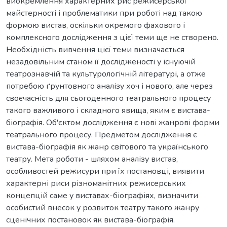
виокремлення характерних рис режисерської
майстерності і проблематики при роботі над такою
формою вистав, оскільки окремого фахового і
комплексного дослідження з цієї теми ще не створено.
Необхідність вивчення цієї теми визначається
незадовільним станом її дослідженості у існуючій
театрознавчій та культурологічній літературі, а отже
потребою ґрунтовного аналізу хоч і нового, але через
своєчасність для сьогоденного театрального процесу
такого важливого і складного явища, яким є вистава-
біографія. Об'єктом дослідження є нові жанрові форми
театрального процесу. Предметом дослідження є
вистава-біографія як жанр світового та українського
театру. Мета роботи - шляхом аналізу вистав,
особливостей режисури при їх постановці, виявити
характерні риси різноманітних режисерських
концепцій саме у виставах-біографіях, визначити
особистий внесок у розвиток театру такого жанру
сценічних постановок як вистава-біографія.