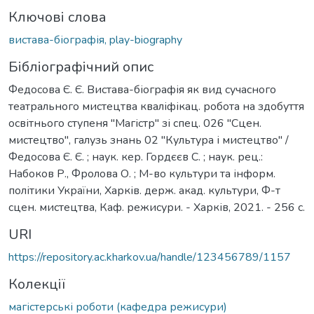
Ключові слова
вистава-біографія, play-biography
Бібліографічний опис
Федосова Є. Є. Вистава-біографія як вид сучасного
театрального мистецтва кваліфікац. робота на здобуття
освітнього ступеня "Магістр" зі спец. 026 "Сцен.
мистецтво", галузь знань 02 "Культура і мистецтво" /
Федосова Є. Є. ; наук. кер. Гордєєв С. ; наук. рец.:
Набоков Р., Фролова О. ; М-во культури та інформ.
політики України, Харків. держ. акад. культури, Ф-т
сцен. мистецтва, Каф. режисури. - Харків, 2021. - 256 с.
URI
https://repository.ac.kharkov.ua/handle/123456789/1157
Колекції
магістерські роботи (кафедра режисури)