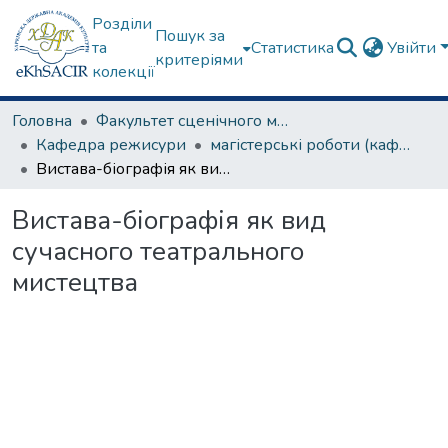
Розділи
Пошук за
та
Статистика
Увійти
критеріями
колекції
Головна
Факультет сценічного мистецтва
Кафедра режисури
магістерські роботи (кафедра режисури)
Вистава-біографія як вид сучасного театрального мистецтва
Вистава-біографія як вид
сучасного театрального
мистецтва