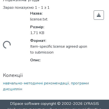
Зараз показуємо
1 - 1 з 1
Назва:
license.txt
Розмір:
1,71 KB
Формат:
иться...
Item-specific license agreed upon
to submission
Опис:
Колекції
навчально-методичні рекомендації, програми
дисциплін
DSpace software
copyright © 2002-2026
LYRASIS