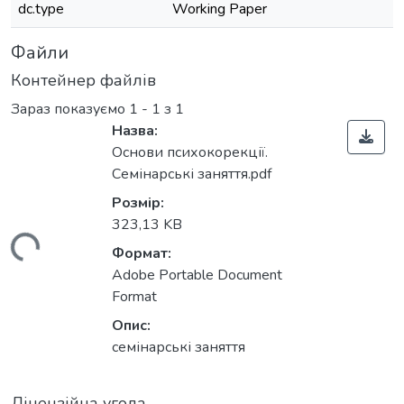
dc.type
Working Paper
Файли
Контейнер файлів
Зараз показуємо
1 - 1 з 1
Назва:
Основи психокорекції.
Семінарські заняття.pdf
Розмір:
323,13 KB
иться...
Формат:
Adobe Portable Document
Format
Опис:
семінарські заняття
Ліцензійна угода