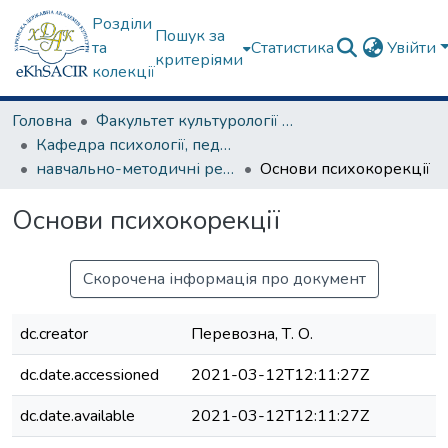
Розділи
Пошук за
та
Статистика
Увійти
критеріями
колекції
Головна
Факультет культурології та соціальних комунікацій
Кафедра психології, педагогіки та філології
навчально-методичні рекомендації, програми дисциплін
Основи психокорекції
Основи психокорекції
Скорочена інформація про документ
dc.creator
Перевозна, Т. О.
dc.date.accessioned
2021-03-12T12:11:27Z
dc.date.available
2021-03-12T12:11:27Z