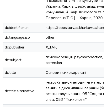
"Психологія" / М-во культури та і
України, Харків. держ. акад. культ
комунікацій, Каф. психології та пе
Перевозна Т. О.]. - Харків, 2020. - 
dc.identifier.uri
https://repository.ac.kharkov.ua/h
dc.language.iso
other
dc.publisher
ХДАК
психокорекція, psychocorrection, ps
dc.subject
correction
dc.title
Основи психокорекції
інструктивно-методичні матеріал
занять з дисципліни, перший (бак
dc.title.alternative
освіти, галузь знань 05 "Соц. та п
спец. 053 "Психологія"