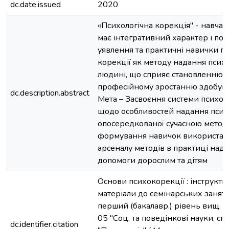
dc.date.issued
2020
«Психологічна корекція" - навчал
має інтегративний характер і поєд
уявлення та практичні навички пс
корекції як методу надання псих
людині, що сприяє становленню ос
професійному зростанню здобувач
dc.description.abstract
Мета – Засвоєння системи психол
щодо особливостей надання психо
опосередкованої сучасною методо
формування навичок використан
арсеналу методів в практиці нада
допомоги дорослим та дітям
Основи психокорекції : інструкт
матеріали до семінарських занять
перший (бакалавр.) рівень вищ. ос
05 "Соц. та поведінкові науки, сп
dc.identifier.citation