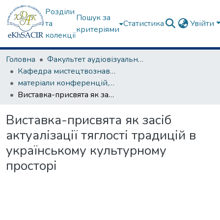
Розділи
Пошук за
та
Статистика
Увійти
критеріями
колекції
Головна
Факультет аудіовізуального мистецтва
Кафедра мистецтвознавства
матеріали конференцій, семінарів, круглих столів та ін.
Виставка-присвята як засіб актуалізації тяглості традицій в українському культурному просторі
Виставка-присвята як засіб
актуалізації тяглості традицій в
українському культурному
просторі