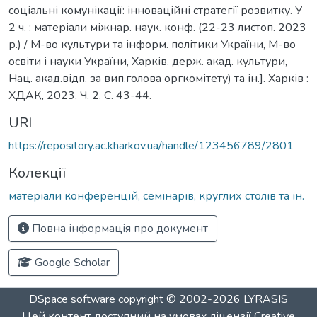
соціальні комунікації: інноваційні стратегії розвитку. У
2 ч. : матеріали міжнар. наук. конф. (22-23 листоп. 2023
р.) / М-во культури та інформ. політики України, М-во
освіти і науки України, Харків. держ. акад. культури,
Нац. акад.відп. за вип.голова оргкомітету) та ін.]. Харків :
ХДАК, 2023. Ч. 2. С. 43-44.
URI
https://repository.ac.kharkov.ua/handle/123456789/2801
Колекції
матеріали конференцій, семінарів, круглих столів та ін.
Повна інформація про документ
Google Scholar
DSpace software
copyright © 2002-2026
LYRASIS
Цей контент доступний на умовах ліцензії
Creative