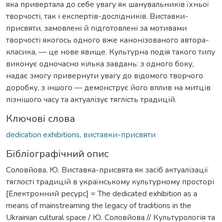
яка привертала до себе увагу як шанувальників їхньої
творчості, так і експертів-дослідників. Виставки-
присвяти, замовлені й підготовлені за мотивами
творчості якогось одного вже канонізованого автора-
класика, — це нове явище. Культурна подія такого типу
виконує одночасно кілька завдань: з одного боку,
надає змогу привернути увагу до відомого творчого
доробку, з іншого — демонструє його вплив на митців
пізнішого часу та актуалізує тяглість традицій.
Ключові слова
dedication exhibitions
,
виставки-присвяти
Бібліографічний опис
Соловйова, Ю. Виставка-присвята як засіб актуалізації
тяглості традицій в українському культурному просторі
[Електронний ресурс] = The dedicated exhibition as a
means of mainstreaming the legacy of traditions in the
Ukrainian cultural space / Ю. Соловйова // Культурологія та