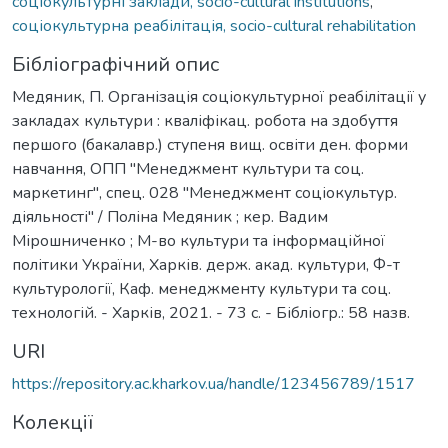
соціокультурні заклади, socio-cultural institutions
,
соціокультурна реабілітація, socio-cultural rehabilitation
Бібліографічний опис
Медяник, П. Організація соціокультурної реабілітації у
закладах культури : кваліфікац. робота на здобуття
першого (бакалавр.) ступеня вищ. освіти ден. форми
навчання, ОПП "Менеджмент культури та соц.
маркетинг", спец. 028 "Менеджмент соціокультур.
діяльності" / Поліна Медяник ; кер. Вадим
Мірошниченко ; М-во культури та інформаційної
політики України, Харків. держ. акад. культури, Ф-т
культурології, Каф. менеджменту культури та соц.
технологій. - Харків, 2021. - 73 с. - Бібліогр.: 58 назв.
URI
https://repository.ac.kharkov.ua/handle/123456789/1517
Колекції