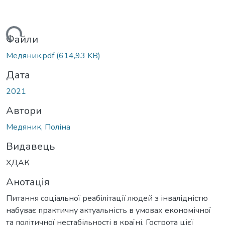
иться...
Файли
Медяник.pdf
(614,93 KB)
Дата
2021
Автори
Медяник, Поліна
Видавець
ХДАК
Анотація
Питання соціальної реабілітації людей з інвалідністю
набуває практичну актуальність в умовах економічної
та політичної нестабільності в країні. Гострота цієї