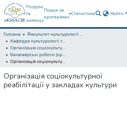
Розділи
Пошук за
та
Статистика
Увійти
критеріями
колекції
Головна
Факультет культурології та соціальних комунікацій
Кафедра культурології та музеєзнавства
Організація соціокультурної діяльності
бакалаврські роботи (організація соціокультурної діяльності)
Організація соціокультурної реабілітації у закладах культури
Організація соціокультурної
реабілітації у закладах культури