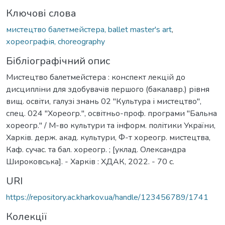
Ключові слова
мистецтво балетмейстера, ballet master's art
,
хореографія, choreography
Бібліографічний опис
Мистецтво балетмейстера : конспект лекцій до
дисципліни для здобувачів першого (бакалавр.) рівня
вищ. освіти, галузі знань 02 "Культура і мистецтво",
спец. 024 "Хореогр.", освітньо-проф. програми "Бальна
хореогр." / М-во культури та інформ. політики України,
Харків. держ. акад. культури, Ф-т хореогр. мистецтва,
Каф. сучас. та бал. хореогр. ; [уклад. Олександра
Широковська]. - Харків : ХДАК, 2022. - 70 с.
URI
https://repository.ac.kharkov.ua/handle/123456789/1741
Колекції