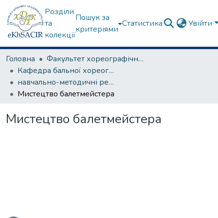
Розділи
Пошук за
та
Статистика
Увійти
критеріями
колекції
Головна
Факультет хореографічного мистецтва
Кафедра бальної хореографії
навчально-методичні рекомендації, програми дисциплін
Мистецтво балетмейстера
Мистецтво балетмейстера