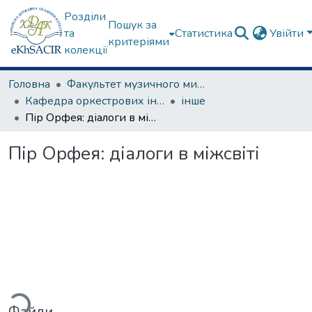
Розділи
Пошук за
та
Статистика
Увійти
критеріями
колекції
Головна
Факультет музичного мистецтва
Кафедра оркестрових інструментів
інше
Пір Орфея: діалоги в міжсвіті
Пір Орфея: діалоги в міжсвіті
житься...
Файли