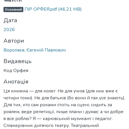
ПІР ОРФЕЯ.pdf
(46,21 MB)
Основний
Дата
2026
Автори
Воропаєв, Євгеній Павлович
Видавець
Код Орфея
Анотація
Ця книжка — для колег. Не для учнів (для них вже є
чотири томи). Не для батьків (бо вони й так усе знають).
Для тих, хто сам роками стоїть на сцені, сидить за
роялем, веде репетиції, пише плани і думає: а чи добре
я все роблю? Я — харківський музикант і педагог.
Співкерівник дитячого театру. Театральний