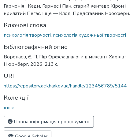
Гармонія і Кадм, Гермес і Пан, старий кентавр Хірон і
крилатий Пегас. І ще — Клод. Представник Ноосфери.
Ключові слова
психологія творчості
,
психологія художньої творчості
Бібліографічний опис
Воропаєв, Є. П. Пір Орфея: діалоги в міжсвіті. Харків ;
Нюрнберг, 2026. 213 с.
URI
https://repository.ac.kharkov.ua/handle/123456789/5144
Колекції
інше
Повна інформація про документ
Google Scholar