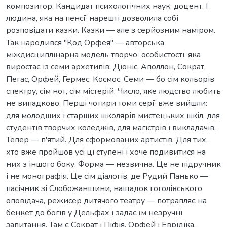
композитор. Кандидат психологічних наук, доцент. І
людина, яка на пенсії нарешті дозволила собі
розповідати казки. Казки — але з серйозним наміром.
Так народився "Код Орфея" — авторська
міждисциплінарна модель творчої особистості, яка
виростає із семи архетипів: Діоніс, Аполлон, Сократ,
Пегас, Орфей, Гермес, Космос. Семи — бо сім кольорів
спектру, сім нот, сім містерій. Число, яке людство любить
не випадково. Перші чотири томи серії вже вийшли:
для молодших і старших школярів мистецьких шкіл, для
студентів творчих коледжів, для магістрів і викладачів.
Тепер — п'ятий. Для сформованих артистів. Для тих,
хто вже пройшов усі ці ступені і хоче подивитися на
них з іншого боку. Форма — незвична. Це не підручник
і не монографія. Це сім діалогів, де Рудий Панько —
пасічник зі Слобожанщини, нащадок гоголівського
оповідача, режисер дитячого театру — потрапляє на
бенкет до богів у Дельфах і задає їм незручні
запитання. Там є Сократ і Піфія, Орфей і Еврідіка,