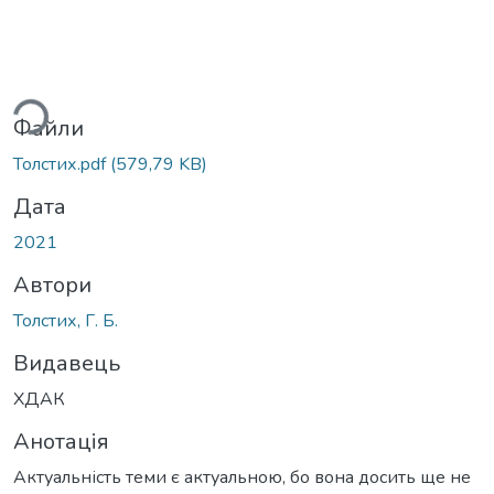
ься...
Файли
Толстих.pdf
(579,79 KB)
Дата
2021
Автори
Толстих, Г. Б.
Видавець
ХДАК
Анотація
Актуальність теми є актуальною, бо вона досить ще не