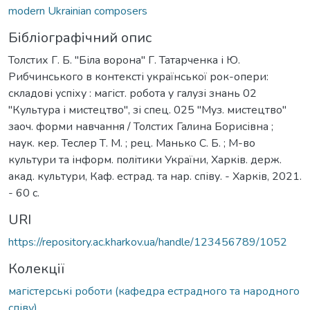
modern Ukrainian composers
Бібліографічний опис
Толстих Г. Б. "Біла ворона" Г. Татарченка і Ю.
Рибчинського в контексті української рок-опери:
складові успіху : магіст. робота у галузі знань 02
"Культура і мистецтво", зі спец. 025 "Муз. мистецтво"
заоч. форми навчання / Толстих Галина Борисівна ;
наук. кер. Теслер Т. М. ; рец. Манько С. Б. ; М-во
культури та інформ. політики України, Харків. держ.
акад. культури, Каф. естрад. та нар. співу. - Харків, 2021.
- 60 с.
URI
https://repository.ac.kharkov.ua/handle/123456789/1052
Колекції
магістерські роботи (кафедра естрадного та народного
співу)