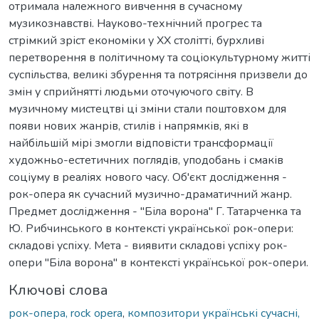
отримала належного вивчення в сучасному
музикознавстві. Науково-технічний прогрес та
стрімкий зріст економіки у ХХ столітті, бурхливі
перетворення в політичному та соціокультурному житті
суспільства, великі збурення та потрясіння призвели до
змін у сприйнятті людьми оточуючого світу. В
музичному мистецтві ці зміни стали поштовхом для
появи нових жанрів, стилів і напрямків, які в
найбільшій мірі змогли відповісти трансформації
художньо-естетичних поглядів, уподобань і смаків
соціуму в реаліях нового часу. Об'єкт дослідження -
рок-опера як сучасний музично-драматичний жанр.
Предмет дослідження - "Біла ворона" Г. Татарченка та
Ю. Рибчинського в контексті української рок-опери:
складові успіху. Мета - виявити складові успіху рок-
опери "Біла ворона" в контексті української рок-опери.
Ключові слова
рок-опера, rock opera
,
композитори українські сучасні,