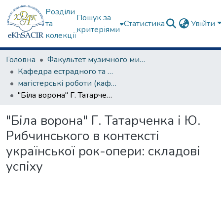
Розділи
Пошук за
та
Статистика
Увійти
критеріями
колекції
Головна
Факультет музичного мистецтва
Кафедра естрадного та народного співу
магістерські роботи (кафедра естрадного та народного співу)
"Біла ворона" Г. Татарченка і Ю. Рибчинського в контексті української рок-опери: складові успіху
"Біла ворона" Г. Татарченка і Ю.
Рибчинського в контексті
української рок-опери: складові
успіху