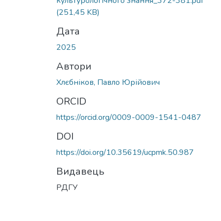
культурологічного знання_372-381.pdf
(251,45 KB)
Дата
2025
Автори
Хлєбніков, Павло Юрійович
ORCID
https://orcid.org/0009-0009-1541-0487
DOI
https://doi.org/10.35619/ucpmk.50.987
Видавець
РДГУ