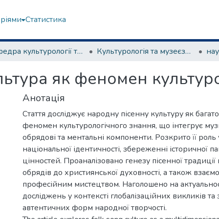
еріями
Статистика
Кафедра культурології та музеєзнавства
Культурологія та музеєзнавство
нау
льтура як феномен культур
Анотація
Стаття досліджує народну пісенну культуру як бага
феномен культурологічного знання, що інтегрує музи
обрядові та ментальні компоненти. Розкрито її роль
національної ідентичності, збереженні історичної па
цінностей. Проаналізовано генезу пісенної традиції 
обрядів до християнської духовності, а також взаєм
професійним мистецтвом. Наголошено на актуально
досліджень у контексті глобалізаційних викликів т
автентичних форм народної творчості.