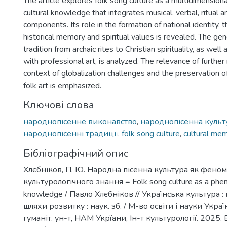
The article explores folk song culture as a multidimensio
cultural knowledge that integrates musical, verbal, ritual 
components. Its role in the formation of national identity, 
historical memory and spiritual values is revealed. The ge
tradition from archaic rites to Christian spirituality, as well 
with professional art, is analyzed. The relevance of further
context of globalization challenges and the preservation o
folk art is emphasized.
Ключові слова
народнопісенне виконавство
,
народнопісенна культ
народнопісенні традиції
,
folk song culture
,
cultural me
Бібліографічний опис
Хлєбніков, П. Ю. Народна пісенна культура як фено
культурологічного знання = Folk song culture as a phen
knowledge / Павло Хлєбніков // Українська культура : 
шляхи розвитку : наук. зб. / М-во освіти і науки Укра
гуманіт. ун-т, НАМ Укрїани, Ін-т культурології. 2025. 