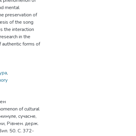
nal phenomenon of
and mental
the preservation of
nesis of the song
as the interaction
 research in the
f authentic forms of
ура
,
mory
мен
omenon of cultural
минуле, сучасне,
їни, Рівнен. держ.
Вип. 50. С. 372-