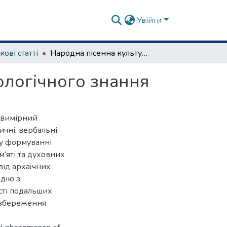
Увійти
кові статті
Народна пісенна культура як феномен культурологічного знання
ологічного знання
товимірний
чні, вербальні,
 у формуванні
м’яті та духовних
від архаїчних
одію з
сті подальших
а збереження