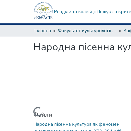
Розділи та колекції
Пошук за крит
Головна
Факультет культурології та соціальних комунікацій
Народна пісенна ку
Вантажиться...
Файли
Народна пісенна культура як феномен