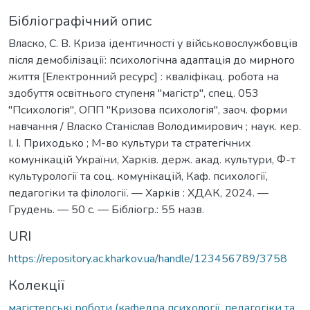
Бібліографічний опис
Власко, С. В. Криза ідентичності у військовослужбовців
після демобілізації: психологічна адаптація до мирного
життя [Електронний ресурс] : кваліфікац. робота на
здобуття освітнього ступеня "магістр", спец. 053
"Психологія", ОПП "Кризова психологія", заоч. форми
навчання / Власко Станіслав Володимирович ; наук. кер.
І. І. Приходько ; М-во культури та стратегічних
комунікацій України, Харків. держ. акад. культури, Ф-т
культурології та соц. комунікацій, Каф. психології,
педагогіки та філології. — Харків : ХДАК, 2024. —
Грудень. — 50 с. — Бібліогр.: 55 назв.
URI
https://repository.ac.kharkov.ua/handle/123456789/3758
Колекції
магістерські роботи (кафедра психології, педагогіки та