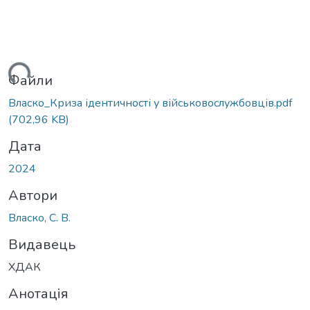
ться...
Файли
Власко_Криза ідентичності у військовослужбовців.pdf
(702,96 KB)
Дата
2024
Автори
Власко, С. В.
Видавець
ХДАК
Анотація