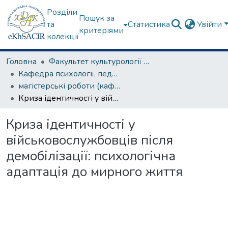
Розділи
Пошук за
та
Статистика
Увійти
критеріями
колекції
Головна
Факультет культурології та соціальних комунікацій
Кафедра психології, педагогіки та філології
магістерські роботи (кафедра психології, педагогіки та філології)
Криза ідентичності у військовослужбовців після демобілізації: психологічна адаптація до мирного життя
Криза ідентичності у
військовослужбовців після
демобілізації: психологічна
адаптація до мирного життя