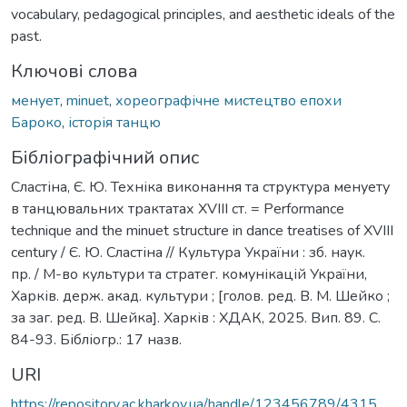
vocabulary, pedagogical principles, and aesthetic ideals of the
past.
Ключові слова
менует
,
minuet
,
хореографічне мистецтво епохи
Бароко
,
історія танцю
Бібліографічний опис
Сластіна, Є. Ю. Техніка виконання та структура менуету
в танцювальних трактатах XVIII ст. = Performance
technique and the minuet structure in dance treatises of XVIII
century / Є. Ю. Сластіна // Культура України : зб. наук.
пр. / М-во культури та стратег. комунікацій України,
Харків. держ. акад. культури ; [голов. ред. В. М. Шейко ;
за заг. ред. В. Шейка]. Харків : ХДАК, 2025. Вип. 89. С.
84-93. Бібліогр.: 17 назв.
URI
https://repository.ac.kharkov.ua/handle/123456789/4315