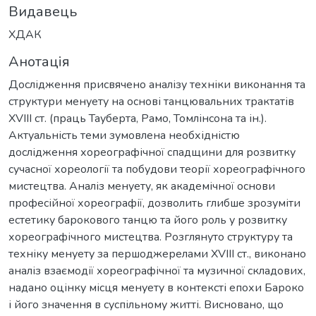
Видавець
ХДАК
Анотація
Дослідження присвячено аналізу техніки виконання та
структури менуету на основі танцювальних трактатів
XVIII ст. (праць Тауберта, Рамо, Томлінсона та ін.).
Актуальність теми зумовлена необхідністю
дослідження хореографічної спадщини для розвитку
сучасної хореології та побудови теорії хореографічного
мистецтва. Аналіз менуету, як академічної основи
професійної хореографії, дозволить глибше зрозуміти
естетику барокового танцю та його роль у розвитку
хореографічного мистецтва. Розглянуто структуру та
техніку менуету за першоджерелами XVIII ст., виконано
аналіз взаємодії хореографічної та музичної складових,
надано оцінку місця менуету в контексті епохи Бароко
і його значення в суспільному житті. Висновано, що