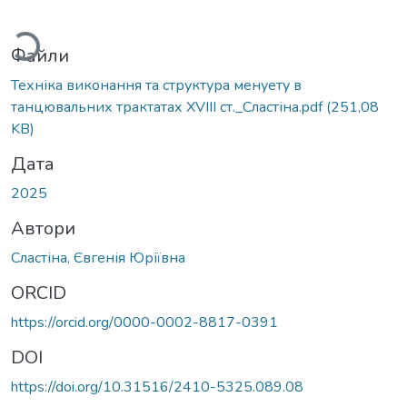
Вантажиться...
Файли
Техніка виконання та структура менуету в
танцювальних трактатах XVIII ст._Сластіна.pdf
(251,08
KB)
Дата
2025
Автори
Сластіна, Євгенія Юріївна
ORCID
https://orcid.org/0000-0002-8817-0391
DOI
https://doi.org/10.31516/2410-5325.089.08