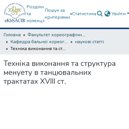
Розділи
Пошук за
та
Статистика
Увійти
критеріями
колекції
Головна
Факультет хореографічного мистецтва
Кафедра бальної хореографії
наукові статті
Техніка виконання та структура менуету в танцювальних трактатах XVIII ст.
Техніка виконання та структура
менуету в танцювальних
трактатах XVIII ст.