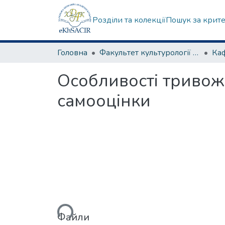
Розділи та колекції
Пошук за крит
Головна
Факультет культурології та соціальних комунікацій
Особливості тривожн
самооцінки
Вантажиться...
Файли