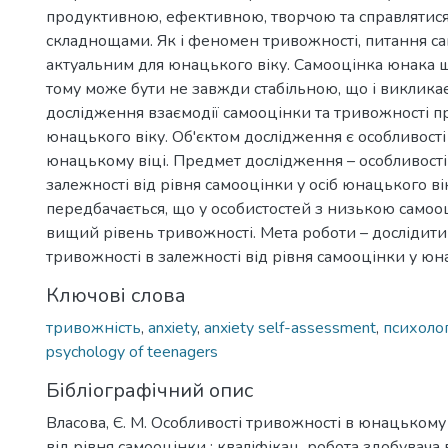
продуктивною, ефективною, творчою та справлятися
складнощами. Як і феномен тривожності, питання с
актуальним для юнацького віку. Самооцінка юнака щ
тому може бути не завжди стабільною, що і викликає
дослідження взаємодії самооцінки та тривожності п
юнацького віку. Об'єктом дослідження є особливості
юнацькому віці. Предмет дослідження – особливості
залежності від рівня самооцінки у осіб юнацького вік
передбачається, що у особистостей з низькою само
вищий рівень тривожності. Мета роботи – дослідити
тривожності в залежності від рівня самооцінки у юна
Ключові слова
тривожність
,
anxiety
,
anxiety self-assessment
,
психолог
psychology of teenagers
Бібліографічний опис
Власова, Є. М. Особливості тривожності в юнацькому 
від рівня самооцінки : кваліфікац. робота здобувача 