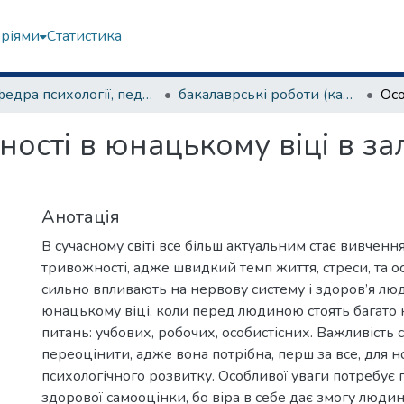
еріями
Статистика
Кафедра психології, педагогіки та філології
бакалаврські роботи (кафедра психології, педагогіки та філології)
ості в юнацькому віці в зал
Анотація
В сучасному світі все більш актуальним стає вивчен
тривожності, адже швидкий темп життя, стреси, та оста
сильно впливають на нервову систему і здоров’я лю
юнацькому віці, коли перед людиною стоять багато
питань: учбових, робочих, особистісних. Важливість
переоцінити, адже вона потрібна, перш за все, для 
психологічного розвитку. Особливої уваги потребує
здорової самооцінки, бо віра в себе дає змогу людин