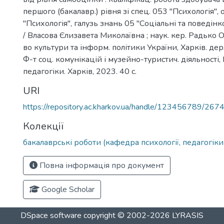
першого (бакалавр.) рівня зі спец. 053 "Психологія", 
"Психологія", галузь знань 05 "Соціальні та поведінк
/ Власова Єлизавета Миколаївна ; наук. кер. Радько О
во культури та інформ. політики України, Харків. дер
Ф-т соц. комунікацій і музейно-туристич. діяльності, 
педагогіки. Харків, 2023. 40 с.
URI
https://repository.ac.kharkov.ua/handle/123456789/267
Колекції
бакалаврські роботи (кафедра психології, педагогіки 
Повна інформація про документ
Google Scholar
DSpace software
copyright © 2002-2026
LYRASIS