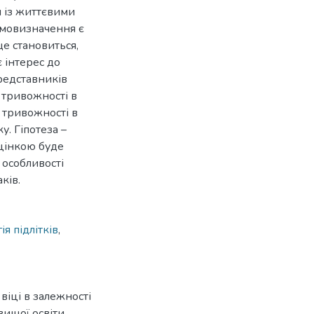
 із життєвими
амовизначення є
е становиться,
 інтерес до
редставників
 тривожності в
 тривожності в
у. Гіпотеза –
оцінкою буде
 особливості
ків.
ія підлітків
,
віці в залежності
вищої освіти