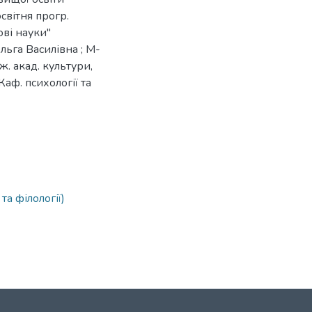
освітня прогр.
ові науки"
льга Василівна ; М-
ж. акад. культури,
Каф. психології та
4
та філології)