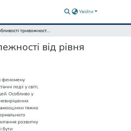
Увійти
Особливості тривожності в юнацькому віці в залежності від рівня самооцінки
ежності від рівня
ня феномену
нні події у світі,
дей. Особливо у
 невирішених
 самооцінки тяжко
нормального
 питання розвитку
і бути