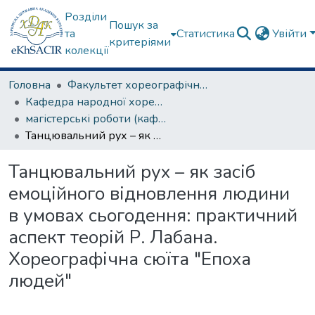
Розділи
Пошук за
та
Статистика
Увійти
критеріями
колекції
Головна
Факультет хореографічного мистецтва
Кафедра народної хореографії та теорії танцю
магістерські роботи (кафедра народної хореографії та теорії танцю)
Танцювальний рух – як засіб емоційного відновлення людини в умовах сьогодення: практичний аспект теорій Р. Лабана. Хореографічна сюїта "Епоха людей"
Танцювальний рух – як засіб
емоційного відновлення людини
в умовах сьогодення: практичний
аспект теорій Р. Лабана.
Хореографічна сюїта "Епоха
людей"