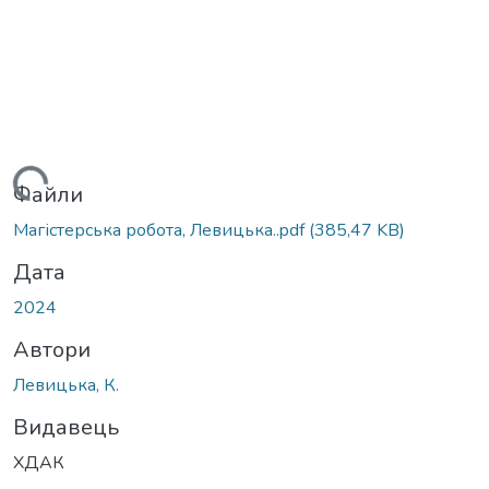
ажиться...
Файли
Магістерська робота, Левицька..pdf
(385,47 KB)
Дата
2024
Автори
Левицька, К.
Видавець
ХДАК