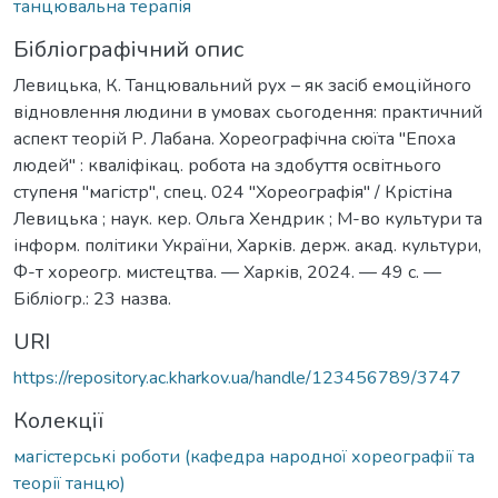
танцювальна терапія
Бібліографічний опис
Левицька, К. Танцювальний рух – як засіб емоційного
відновлення людини в умовах сьогодення: практичний
аспект теорій Р. Лабана. Хореографічна сюїта "Епоха
людей" : кваліфікац. робота на здобуття освітнього
ступеня "магістр", спец. 024 "Хореографія" / Крістіна
Левицька ; наук. кер. Ольга Хендрик ; М-во культури та
інформ. політики України, Харків. держ. акад. культури,
Ф-т хореогр. мистецтва. — Харків, 2024. — 49 с. —
Бібліогр.: 23 назва.
URI
https://repository.ac.kharkov.ua/handle/123456789/3747
Колекції
магістерські роботи (кафедра народної хореографії та
теорії танцю)