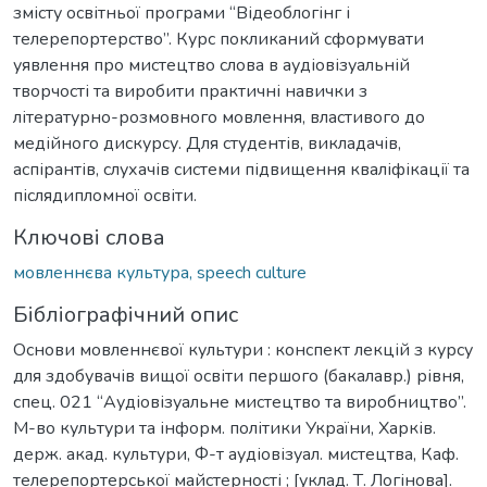
змісту освітньої програми “Відеоблогінг і
телерепортерство”. Курс покликаний сформувати
уявлення про мистецтво слова в аудіовізуальній
творчості та виробити практичні навички з
літературно-розмовного мовлення, властивого до
медійного дискурсу. Для студентів, викладачів,
аспірантів, слухачів системи підвищення кваліфікації та
післядипломної освіти.
Ключові слова
мовленнєва культура, speech culture
Бібліографічний опис
Основи мовленнєвої культури : конспект лекцій з курсу
для здобувачів вищої освіти першого (бакалавр.) рівня,
спец. 021 “Аудіовізуальне мистецтво та виробництво”.
М-во культури та інформ. політики України, Харків.
держ. акад. культури, Ф-т аудіовізуал. мистецтва, Каф.
телерепортерської майстерності ; [уклад. Т. Логінова].