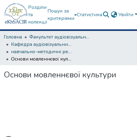
Розділи
Пошук за
та
Статистика
Увійти
критеріями
колекції
Головна
Факультет аудіовізуального мистецтва
Кафедра аудіовізуальних медіа та медіакомунікацій
навчально-методичні рекомендації, програми дисциплін
Основи мовленнєвої культури
Основи мовленнєвої культури