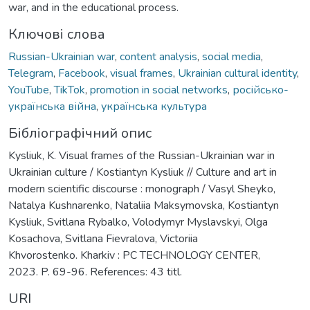
war, and іn the educational process.
Ключові слова
Russian-Ukrainian war
,
content analysis
,
social media
,
Telegram
,
Facebook
,
visual frames
,
Ukrainian cultural identity
,
YouTube
,
TikTok
,
promotion in social networks
,
російсько-
українська війна
,
українська культура
Бібліографічний опис
Kysliuk, K. Visual frames of the Russian-Ukrainian war in
Ukrainian culture / Kostiantyn Kysliuk // Culture and art in
modern scientific discourse : monograph / Vasyl Sheyko,
Natalya Kushnarenko, Nataliia Maksymovska, Kostiantyn
Kysliuk, Svitlana Rybalko, Volodymyr Myslavskyi, Olga
Kosachova, Svitlana Fievralova, Victoriia
Khvorostenko. Kharkiv : PC TECHNOLOGY CENTER,
2023. P. 69-96. References: 43 titl.
URI