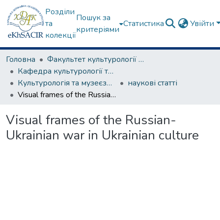
Розділи
Пошук за
та
Статистика
Увійти
критеріями
колекції
Головна
Факультет культурології та соціальних комунікацій
Кафедра культурології та музеєзнавства
Культурологія та музеєзнавство
наукові статті
Visual frames of the Russian-Ukrainian war in Ukrainian culture
Visual frames of the Russian-
Ukrainian war in Ukrainian culture