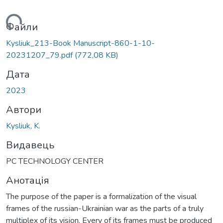
ться...
Файли
Kysliuk_213-Book Manuscript-860-1-10-
20231207_79.pdf
(772,08 KB)
Дата
2023
Автори
Kysliuk, K.
Видавець
PC TECHNOLOGY CENTER
Анотація
The purpose of the paper is a formalization of the visual
frames of the russian-Ukrainian war as the parts of a truly
multiplex of its vision. Every of its frames must be produced